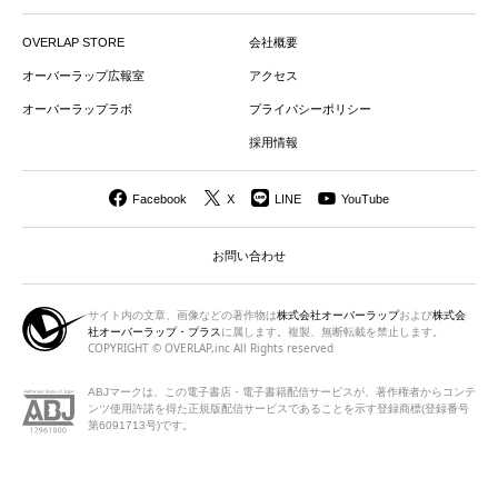
OVERLAP STORE
会社概要
オーバーラップ広報室
アクセス
オーバーラップラボ
プライバシーポリシー
採用情報
Facebook
X
LINE
YouTube
お問い合わせ
サイト内の文章、画像などの著作物は
株式会社オーバーラップ
および
株式会
社オーバーラップ・プラス
に属します。複製、無断転載を禁止します。
COPYRIGHT © OVERLAP,inc All Rights reserved
ABJマークは、この電子書店・電子書籍配信サービスが、著作権者から
コンテ
ンツ使用許諾を得た正規版配信サービスであることを示す登録商標(登録番号
第6091713号)です。