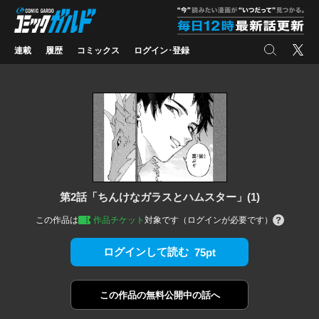
コミックガルド
"
検索
X
連載
履歴
コミックス
ログイン･登録
第2話「ちんけなガラスとハムスター」(1)
この作品は
作品チケット
対象です（ログインが必要です）
ログインして読む
75pt
この作品の
無料公開中の話へ