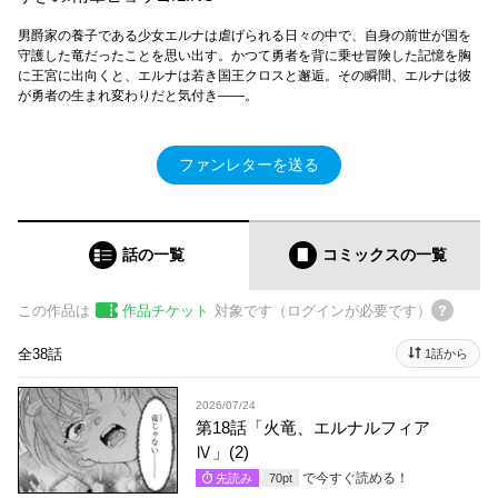
男爵家の養子である少女エルナは虐げられる日々の中で、自身の前世が国を
守護した竜だったことを思い出す。かつて勇者を背に乗せ冒険した記憶を胸
に王宮に出向くと、エルナは若き国王クロスと邂逅。その瞬間、エルナは彼
が勇者の生まれ変わりだと気付き――。
ファンレターを送る
話の一覧
コミックス
の一覧
この作品は
作品チケット
対象です（ログインが必要です）
全38話
1話から
2026/07/24
第18話「火竜、エルナルフィア
Ⅳ」(2)
で今すぐ読める！
先読み
70
pt