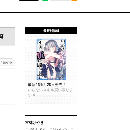
最新刊情報
覧
1話から
最新4巻5月20日発売！
いらないスキル買い取りま
す 4
古林けやき
こばやしです。こばやしの「こ」