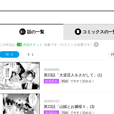
話の一覧
コミックス
の一
この作品は
作品チケット
対象です（ログインが必要です）
55 - 6
5 - 1
2026/08/05
第23話「大道芸人をさがして」(1)
で今すぐ読める！
先読み
90
pt
2026/07/22
第22話「山賊とお嬢様Ⅱ」(3)
で今すぐ読める！
先読み
70
pt