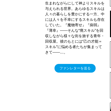
生まれながらにして神よりスキルを
与えられる世界。あらゆるスキルは
人々の暮らしを豊かにする一方、中
には人々を不幸にするスキルも存在
していた。『魔物寄せ』『病弱』
『薄幸』――そんな“廃スキル”を回
収しながら様々な街を旅する青年・
回収屋。彼のもとには“己の才能＝
スキル”に悩める者たちが集まって
きて――…。
ファンレターを送る