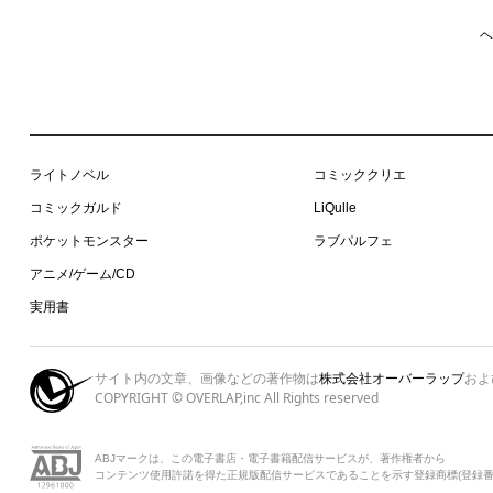
ヘ
ライトノベル
コミッククリエ
コミックガルド
LiQulle
ポケットモンスター
ラブパルフェ
アニメ/ゲーム/CD
実用書
サイト内の文章、画像などの著作物は
株式会社オーバーラップ
およ
COPYRIGHT © OVERLAP,inc All Rights reserved
ABJマークは、この電子書店・電子書籍配信サービスが、著作権者から
コンテンツ使用許諾を得た正規版配信サービスであることを示す登録商標(登録番号 