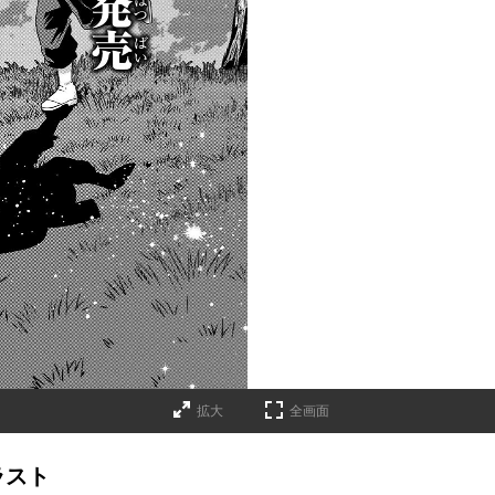
拡大
全画面
ラスト