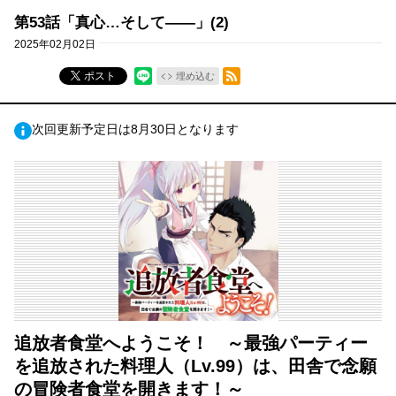
第53話「真心…そして――」(2)
2025年02月02日
RSSフィード
ポスト
埋め込む
次回更新予定日は8月30日となります
追放者食堂へようこそ！ ～最強パーティー
を追放された料理人（Lv.99）は、田舎で念願
の冒険者食堂を開きます！～