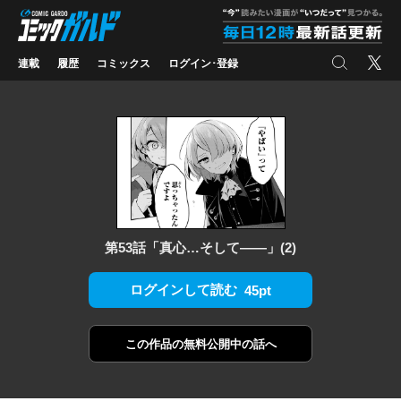
コミックガルド
"
検索
X
連載
履歴
コミックス
ログイン･登録
第53話「真心…そして――」(2)
ログインして読む
45pt
この作品の
無料公開中の話へ