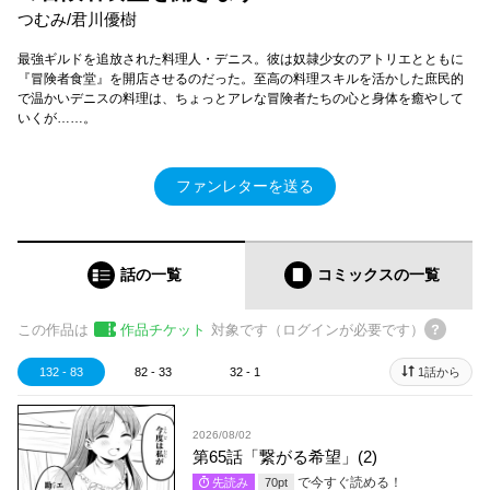
つむみ/君川優樹
最強ギルドを追放された料理人・デニス。彼は奴隷少女のアトリエとともに
『冒険者食堂』を開店させるのだった。至高の料理スキルを活かした庶民的
で温かいデニスの料理は、ちょっとアレな冒険者たちの心と身体を癒やして
いくが……。
ファンレターを送る
話の一覧
コミックス
の一覧
この作品は
作品チケット
対象です（ログインが必要です）
132 - 83
82 - 33
32 - 1
1話から
2026/08/02
第65話「繋がる希望」(2)
で今すぐ読める！
先読み
70
pt