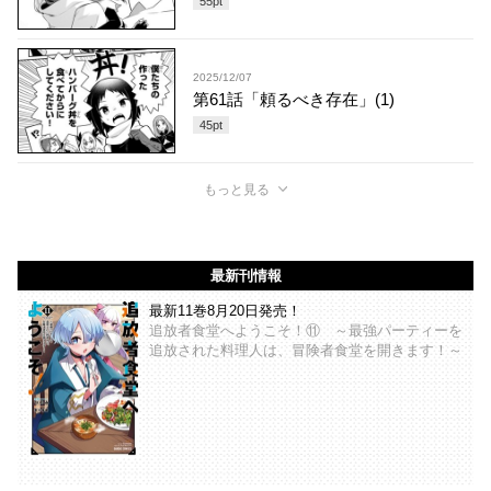
55
pt
2025/12/07
第61話「頼るべき存在」(1)
45
pt
もっと見る
最新刊情報
最新11巻8月20日発売！
追放者食堂へようこそ！⑪ ～最強パーティーを
追放された料理人は、冒険者食堂を開きます！～