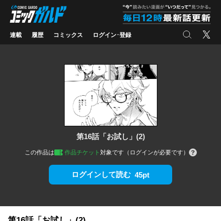
コミックガルド
"
検索
X
連載
履歴
コミックス
ログイン･登録
第16話「お試し」(2)
この作品は
作品チケット
対象です（ログインが必要です）
ログインして読む
45pt
第16話「お試し」(2)