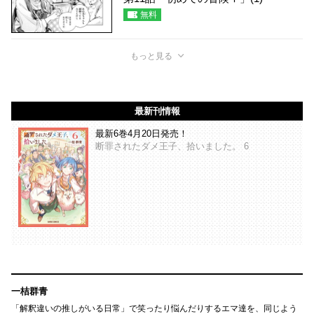
無料
もっと見る
最新刊情報
最新6巻4月20日発売！
断罪されたダメ王子、拾いました。 6
一桔群青
「解釈違いの推しがいる日常」で笑ったり悩んだりするエマ達を、同じよう