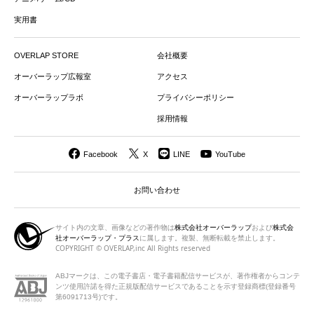
実用書
OVERLAP STORE
会社概要
オーバーラップ広報室
アクセス
オーバーラップラボ
プライバシーポリシー
採用情報
Facebook
X
LINE
YouTube
お問い合わせ
サイト内の文章、画像などの著作物は
株式会社オーバーラップ
および
株式会
社オーバーラップ・プラス
に属します。複製、無断転載を禁止します。
COPYRIGHT © OVERLAP,inc All Rights reserved
ABJマークは、この電子書店・電子書籍配信サービスが、著作権者から
コンテ
ンツ使用許諾を得た正規版配信サービスであることを示す登録商標(登録番号
第6091713号)です。