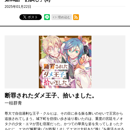
2025年01月22日
RSSフィード
ポスト
埋め込む
断罪されたダメ王子、拾いました。
一桔群青
尊大で自信過剰な王子・クルヒは、その目に余る振る舞いのせいで王宮から
追放されてしまう。城下町を彷徨い歩き辿り着いたのは、重度の宮廷モノオ
タクの少女・エマが営む宿屋だった。かつての華美な姿を失ってしまったク
ルヒに、エマの“解釈違い”が炸裂！そしてエマは大好きな“推し”を復活させる