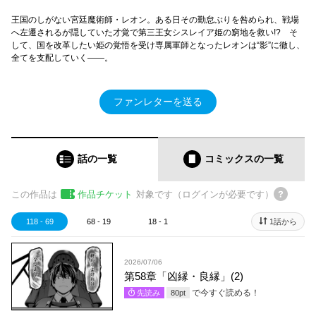
王国のしがない宮廷魔術師・レオン。ある日その勤怠ぶりを咎められ、戦場
へ左遷されるが隠していた才覚で第三王女シスレイア姫の窮地を救い!? そ
して、国を改革したい姫の覚悟を受け専属軍師となったレオンは“影”に徹し、
全てを支配していく――。
ファンレターを送る
話の一覧
コミックス
の一覧
この作品は
作品チケット
対象です（ログインが必要です）
118 - 69
68 - 19
18 - 1
1話から
2026/07/06
第58章「凶縁・良縁」(2)
で今すぐ読める！
先読み
80
pt