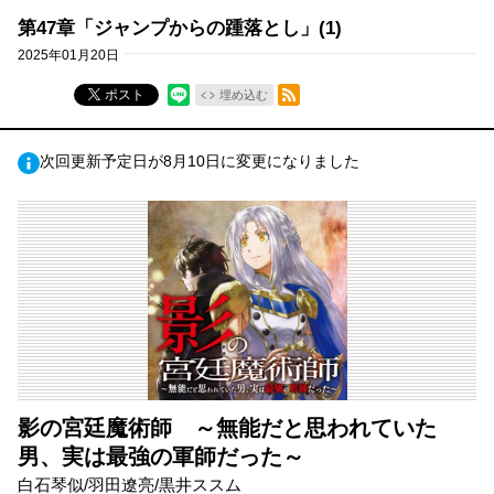
第47章「ジャンプからの踵落とし」(1)
2025年01月20日
RSSフィード
ポスト
埋め込む
次回更新予定日が8月10日に変更になりました
影の宮廷魔術師 ～無能だと思われていた
男、実は最強の軍師だった～
白石琴似/羽田遼亮/黒井ススム