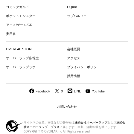
コミックガルド
LiQulle
ポケットモンスター
ラブパルフェ
アニメ/ゲーム/CD
実用書
OVERLAP STORE
会社概要
オーバーラップ広報室
アクセス
オーバーラップラボ
プライバシーポリシー
採用情報
Facebook
X
LINE
YouTube
お問い合わせ
サイト内の文章、画像などの著作物は
株式会社オーバーラップ
および
株式会
社オーバーラップ・プラス
に属します。複製、無断転載を禁止します。
COPYRIGHT © OVERLAP,inc All Rights reserved