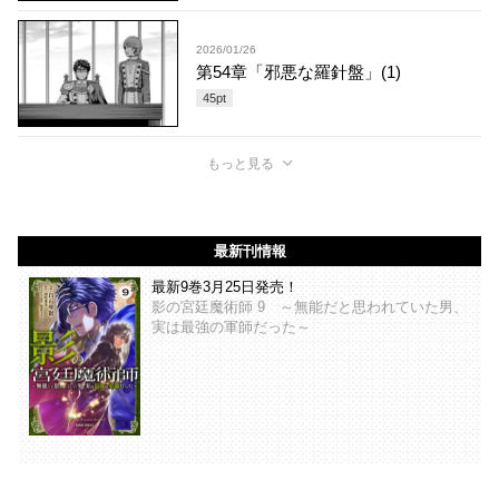
2026/01/26
第54章「邪悪な羅針盤」(1)
45
pt
もっと見る
最新刊情報
最新9巻3月25日発売！
影の宮廷魔術師 9 ～無能だと思われていた男、
実は最強の軍師だった～