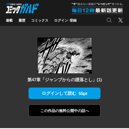
コミックガルド
"
検索
X
連載
履歴
コミックス
ログイン･登録
第47章「ジャンプからの踵落とし」(1)
ログインして読む
55pt
この作品の
無料公開中の話へ