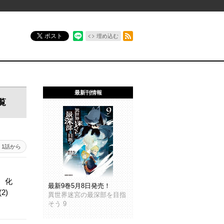
RSSフィード
ポスト
埋め込む
最新刊情報
覧
1話から
。化
最新9巻5月8日発売！
2)
異世界迷宮の最深部を目指
そう 9