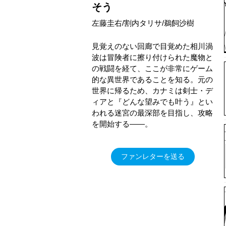
そう
左藤圭右/割内タリサ/鵜飼沙樹
見覚えのない回廊で目覚めた相川渦
波は冒険者に擦り付けられた魔物と
の戦闘を経て、ここが非常にゲーム
的な異世界であることを知る。元の
世界に帰るため、カナミは剣士・デ
ィアと『どんな望みでも叶う』とい
われる迷宮の最深部を目指し、攻略
を開始する――。
ファンレターを送る