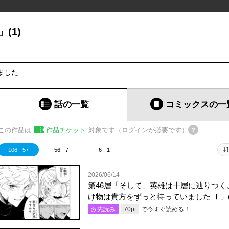
(1)
ました
話の一覧
コミックス
の一
この作品は
作品チケット
対象です（ログインが必要です）
106 - 57
56 - 7
6 - 1
2026/06/14
第46層「そして、英雄は十層に辿りつく
け物は貴方をずっと待っていました Ⅰ」(
で今すぐ読める！
先読み
70
pt