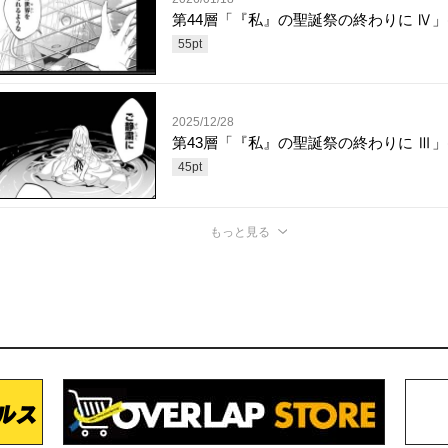
第44層「『私』の聖誕祭の終わりに Ⅳ」(
55
pt
2025/12/28
第43層「『私』の聖誕祭の終わりに Ⅲ」(
45
pt
もっと見る