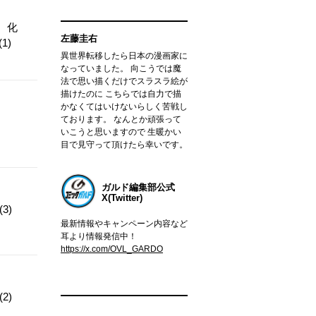
。化
左藤圭右
1)
異世界転移したら日本の漫画家に
なっていました。 向こうでは魔
法で思い描くだけでスラスラ絵が
描けたのに こちらでは自力で描
かなくてはいけないらしく苦戦し
ております。 なんとか頑張って
いこうと思いますので 生暖かい
目で見守って頂けたら幸いです。
ガルド編集部公式
X(Twitter)
3)
最新情報やキャンペーン内容など
耳より情報発信中！
https://x.com/OVL_GARDO
2)