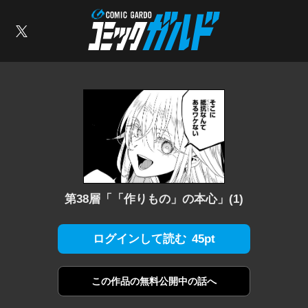
コミックガルド
索
X
第38層「「作りもの」の本心」(1)
45pt
ログインして読む
この作品の
無料公開中の話へ