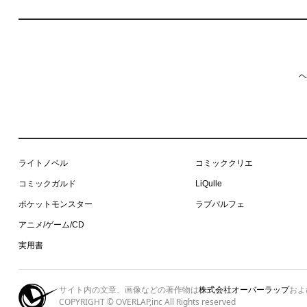
ヘ
ライトノベル
コミッククリエ
コミックガルド
LiQulle
ポケットモンスター
ラブパルフェ
アニメ/ゲーム/CD
実用書
サイト内の文章、画像などの著作物は
株式会社オーバーラップ
およ
COPYRIGHT © OVERLAP,inc All Rights reserved