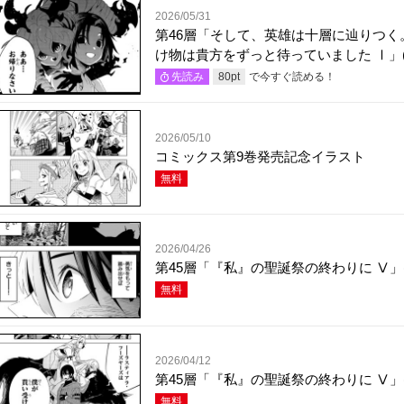
2026/05/31
第46層「そして、英雄は十層に辿りつく
け物は貴方をずっと待っていました Ⅰ」(
で今すぐ読める！
先読み
80
pt
2026/05/10
コミックス第9巻発売記念イラスト
無料
2026/04/26
第45層「『私』の聖誕祭の終わりに Ⅴ」(
無料
2026/04/12
第45層「『私』の聖誕祭の終わりに Ⅴ」(
無料