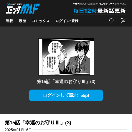
コミックガルド
"
検索
X
連載
履歴
コミックス
ログイン･登録
第15話「幸運のお守りⅢ」(3)
ログインして読む
55pt
第15話「幸運のお守りⅢ」(3)
2025年01月16日