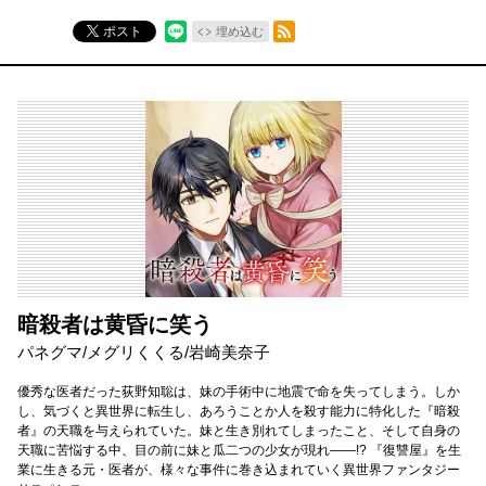
RSSフィード
ポスト
埋め込む
暗殺者は黄昏に笑う
パネグマ/メグリくくる/岩崎美奈子
優秀な医者だった荻野知聡は、妹の手術中に地震で命を失ってしまう。しか
し、気づくと異世界に転生し、あろうことか人を殺す能力に特化した『暗殺
者』の天職を与えられていた。妹と生き別れてしまったこと、そして自身の
天職に苦悩する中、目の前に妹と瓜二つの少女が現れ――!? 『復讐屋』を生
業に生きる元・医者が、様々な事件に巻き込まれていく異世界ファンタジー