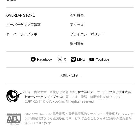
OVERLAP STORE
会社概要
オーバーラップ広報室
アクセス
オーバーラップラボ
プライバシーポリシー
採用情報
Facebook
X
LINE
YouTube
お問い合わせ
サイト内の文章、画像などの著作物は
株式会社オーバーラップ
および
株式会
社オーバーラップ・プラス
に属します。複製、無断転載を禁止します。
COPYRIGHT © OVERLAP,inc All Rights reserved
ABJマークは、この電子書店・電子書籍配信サービスが、著作権者から
コンテ
ンツ使用許諾を得た正規版配信サービスであることを示す登録商標(登録番号
第6091713号)です。