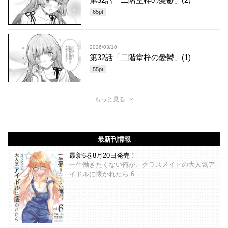
65
pt
2026/03/10
第32話「二階堂梓の憂鬱」(1)
55
pt
もっと見る
最新刊情報
最新6巻8月20日発売！
一生働きたくない俺が、クラスメイトの大人気ア
イドルに懐かれたら 6