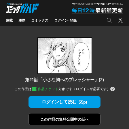
コミックガルド
"
検索
X
連載
履歴
コミックス
ログイン･登録
第21話「小さな胸へのプレッシャー」(2)
この作品は
作品チケット
対象です（ログインが必要です）
ログインして読む
55pt
この作品の
無料公開中の話へ