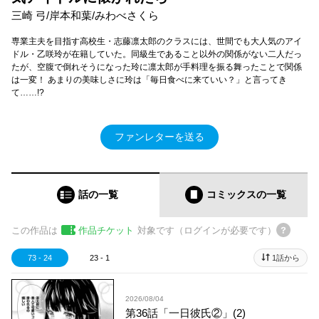
三崎 弓/岸本和葉/みわべさくら
専業主夫を目指す高校生・志藤凛太郎のクラスには、世間でも大人気のアイ
ドル・乙咲玲が在籍していた。同級生であること以外の関係がない二人だっ
たが、空腹で倒れそうになった玲に凛太郎が手料理を振る舞ったことで関係
は一変！ あまりの美味しさに玲は「毎日食べに来ていい？」と言ってき
て……!?
ファンレターを送る
話の一覧
コミックス
の一覧
この作品は
作品チケット
対象です（ログインが必要です）
73 - 24
23 - 1
1話から
2026/08/04
第36話「一日彼氏②」(2)