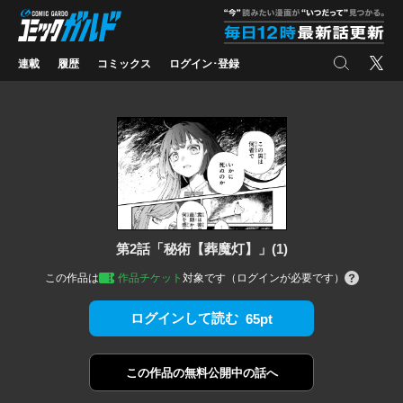
コミックガルド
"
検索
X
連載
履歴
コミックス
ログイン･登録
第2話「秘術【葬魔灯】」(1)
この作品は
作品チケット
対象です（ログインが必要です）
ログインして読む
65pt
この作品の
無料公開中の話へ