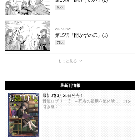
65
pt
2026/02/21
第15話「開かずの扉」(1)
75
pt
もっと見る
最新刊情報
最新3巻3月25日発売！
骨姫ロザリー 3 ～死者の最期を追体験し、力を
引き継ぐ～