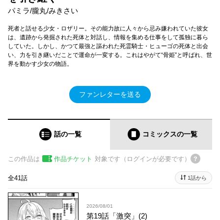
パミラ/朧丸/みきさい
死者と話せる少女・ロザリー。その能力故に人々から忌み嫌われていた彼女
は、遺跡から発掘された死体と対話し、情報を集める仕事をして孤独に暮ら
していた。しかし、かつて最強と謳われた死霊騎士・ヒューゴの死体と出会
い、力を引き継いだことで運命が一変する。これはやがて“骨姫”と呼ばれ、世
界を動かす少女の物語。
ファンレターを送る
話の一覧
コミックス
の一覧
この作品は
作品チケット
対象です（ログインが必要です）
全41話
1話から
2026/08/01
第19話「激突」(2)