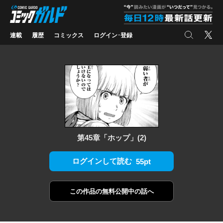
コミックガルド
"
検索
X
連載
履歴
コミックス
ログイン･登録
第45章「ホップ」(2)
ログインして読む
55pt
この作品の
無料公開中の話へ