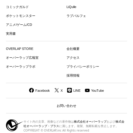
コミックガルド
LiQulle
ポケットモンスター
ラブパルフェ
アニメ/ゲーム/CD
実用書
OVERLAP STORE
会社概要
オーバーラップ広報室
アクセス
オーバーラップラボ
プライバシーポリシー
採用情報
Facebook
X
LINE
YouTube
お問い合わせ
サイト内の文章、画像などの著作物は
株式会社オーバーラップ
および
株式会
社オーバーラップ・プラス
に属します。複製、無断転載を禁止します。
COPYRIGHT © OVERLAP,inc All Rights reserved