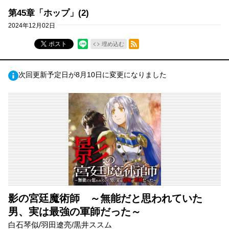
第45章「ホップ」(2)
2024年12月02日
RSSフィード
ポスト
埋め込む
次回更新予定日が8月10日に変更になりました
影の宮廷魔術師 ～無能だと思われていた
男、実は最強の軍師だった～
白石琴似/羽田遼亮/黒井ススム