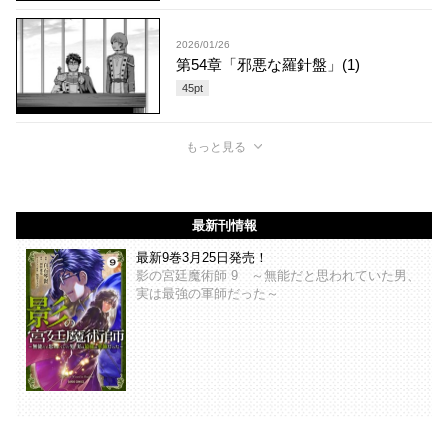
2026/01/26
第54章「邪悪な羅針盤」(1)
45
pt
もっと見る
最新刊情報
最新9巻3月25日発売！
影の宮廷魔術師 9 ～無能だと思われていた男、
実は最強の軍師だった～