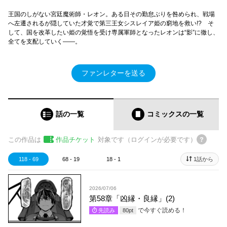
王国のしがない宮廷魔術師・レオン。ある日その勤怠ぶりを咎められ、戦場
へ左遷されるが隠していた才覚で第三王女シスレイア姫の窮地を救い!? そ
して、国を改革したい姫の覚悟を受け専属軍師となったレオンは“影”に徹し、
全てを支配していく――。
ファンレターを送る
話の一覧
コミックス
の一覧
この作品は
作品チケット
対象です（ログインが必要です）
118 - 69
68 - 19
18 - 1
1話から
2026/07/06
第58章「凶縁・良縁」(2)
で今すぐ読める！
先読み
80
pt