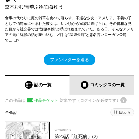
空木おむ/青季ふゆ/白谷ゆう
食事の代わりに庭の雑草を食べて暮らす、不遇な少女・アメリア。不義の子
として伯爵家に生まれた彼女は、幼い頃から家族に虐げられ、その貧相な見
た目から社交界では“醜穢令嬢”と呼ばれ蔑まれていた。ある日、そんなアメリ
アの元に縁談の話が舞い込む。相手は“暴虐公爵”と悪名高いローガン公爵
で……!?
ファンレターを送る
話の一覧
コミックス
の一覧
この作品は
作品チケット
対象です（ログインが必要です）
全49話
1話から
2026/08/09
第23話「紅死病」(2)