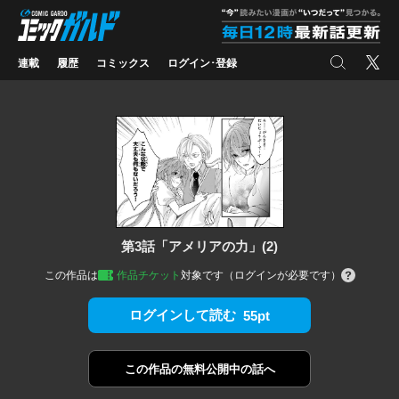
コミックガルド
"
検索
X
連載
履歴
コミックス
ログイン･登録
第3話「アメリアの力」(2)
この作品は
作品チケット
対象です（ログインが必要です）
ログインして読む
55pt
この作品の
無料公開中の話へ