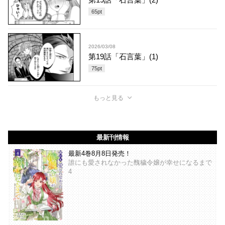
65
pt
2026/03/08
第19話「石言葉」(1)
75
pt
もっと見る
最新刊情報
最新4巻8月8日発売！
誰にも愛されなかった醜穢令嬢が幸せになるまで
4