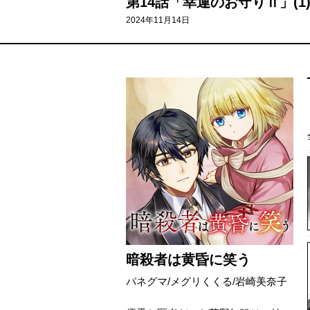
第14話「幸運のお守りⅡ」(1
2024年11月14日
暗殺者は黄昏に笑う
パネグマ/メグリくくる/岩崎美奈子