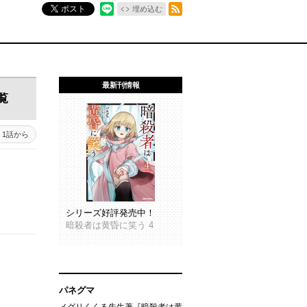
RSSフィード
ポスト
埋め込む
最新刊情報
覧
1話から
シリーズ好評発売中！
暗殺者は黄昏に笑う 4
パネグマ
メグリくくる先生著『暗殺者は黄