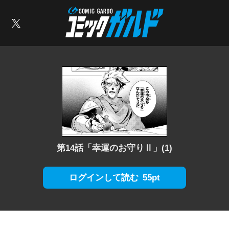
コミックガルド
索
X
第14話「幸運のお守りⅡ」(1)
55pt
ログインして読む