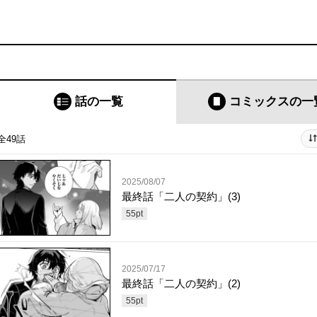
)
話の一覧
コミックス
の一
全49話
2025/08/07
最終話「二人の契約」(3)
55
pt
2025/07/17
最終話「二人の契約」(2)
55
pt