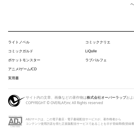
ヘ
ライトノベル
コミッククリエ
コミックガルド
LiQulle
ポケットモンスター
ラブパルフェ
アニメ/ゲーム/CD
実用書
サイト内の文章、画像などの著作物は
株式会社オーバーラップ
およ
COPYRIGHT © OVERLAP,inc All Rights reserved
ABJマークは、この電子書店・電子書籍配信サービスが、著作権者から
コンテンツ使用許諾を得た正規版配信サービスであることを示す登録商標(登録番号 