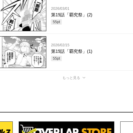
2026/03/01
第19話「覇究祭」(2)
55
pt
2026/02/15
第19話「覇究祭」(1)
55
pt
もっと見る