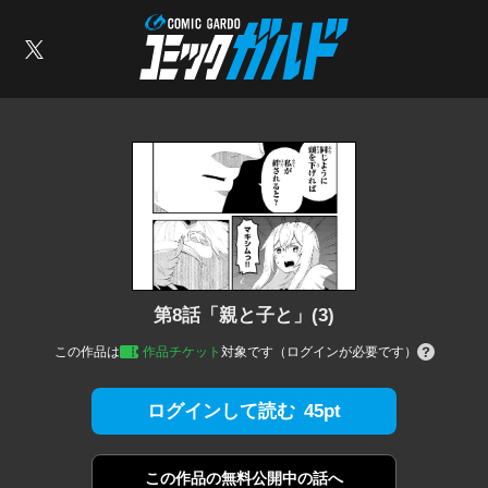
コミックガルド
索
X
第8話「親と子と」(3)
この作品は
作品チケット
対象です（ログインが必要です）
45pt
ログインして読む
この作品の
無料公開中の話へ