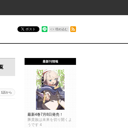
RSSフィード
ポスト
埋め込む
最新刊情報
覧
1話から
最新4巻7月8日発売！
豚貴族は未来を切り開くよ
うです 4