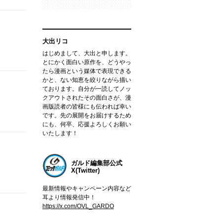
大出リコ
はじめまして、大出と申します。
とにかく面白い原作を、どうやっ
たら漫画という媒体で表現できる
かと、ない知恵を絞りながら描い
ております。自分が一読してノッ
クアウトされたその面白さが、漫
画版読者の皆様にも伝われば幸い
です。先の展開をお届けするため
にも、何卒、応援よろしくお願い
いたします！
ガルド編集部公式
X(Twitter)
最新情報やキャンペーン内容など
耳より情報発信中！
https://x.com/OVL_GARDO