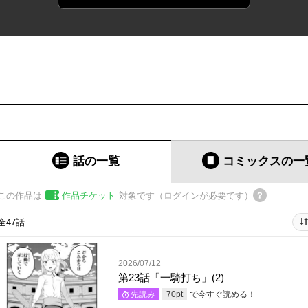
話の一覧
コミックス
の一
この作品は
作品チケット
対象です（ログインが必要です）
全47話
2026/07/12
第23話「一騎打ち」(2)
で今すぐ読める！
先読み
70
pt