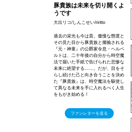
豚貴族は未来を切り開くよ
うです
大出リコ/しんこせい/riritto
過去の栄光も今は昔。傲慢な態度と
その見た目から豚貴族と揶揄される
『元・神童』の公爵家令息・ヘルベ
ルトは、二十年後の自分から時空魔
法で届いた手紙で告げられた悲惨な
未来に絶望する……。だが、目をそ
らし続けた己と向き合うことを決め
た『豚貴族』は、時空魔法を駆使し
て異なる未来を手に入れるべく人生
をもがき始める！
ファンレターを送る