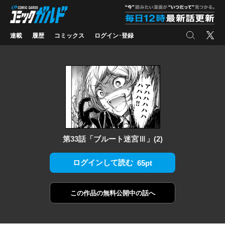
コミックガルド
"
検索
X
連載
履歴
コミックス
ログイン･登録
第33話「ブルート迷宮Ⅲ」(2)
ログインして読む
65pt
この作品の
無料公開中の話へ