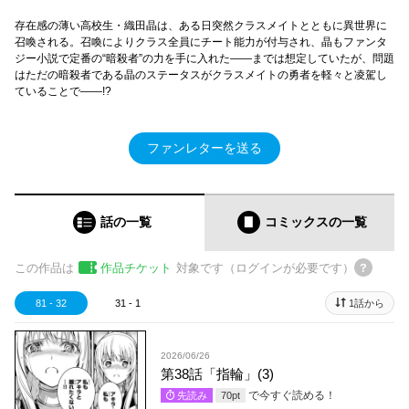
存在感の薄い高校生・織田晶は、ある日突然クラスメイトとともに異世界に
召喚される。召喚によりクラス全員にチート能力が付与され、晶もファンタ
ジー小説で定番の“暗殺者”の力を手に入れた――までは想定していたが、問題
はただの暗殺者である晶のステータスがクラスメイトの勇者を軽々と凌駕し
ていることで――!?
ファンレターを送る
話の一覧
コミックス
の一覧
この作品は
作品チケット
対象です（ログインが必要です）
81 - 32
31 - 1
1話から
2026/06/26
第38話「指輪」(3)
で今すぐ読める！
先読み
70
pt