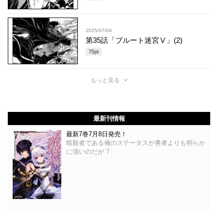
2025/07/04
第35話「ブルート迷宮Ⅴ」(2)
75
pt
もっと見る
最新刊情報
最新7巻7月8日発売！
暗殺者である俺のステータスが勇者よりも明らか
に強いのだが 7