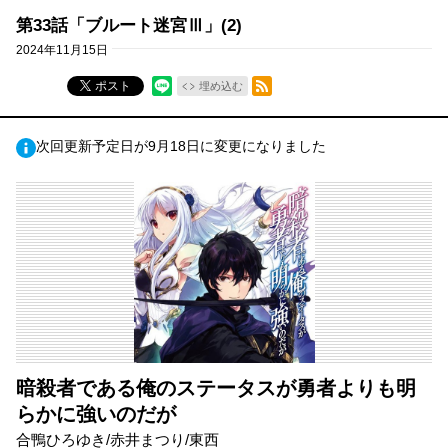
第33話「ブルート迷宮Ⅲ」(2)
2024年11月15日
RSSフィード
ポスト
埋め込む
次回更新予定日が9月18日に変更になりました
暗殺者である俺のステータスが勇者よりも明
らかに強いのだが
合鴨ひろゆき/赤井まつり/東西