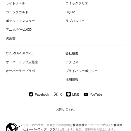
ライトノベル
コミッククリエ
コミックガルド
LiQulle
ポケットモンスター
ラブパルフェ
アニメ/ゲーム/CD
実用書
OVERLAP STORE
会社概要
オーバーラップ広報室
アクセス
オーバーラップラボ
プライバシーポリシー
採用情報
Facebook
X
LINE
YouTube
お問い合わせ
サイト内の文章、画像などの著作物は
株式会社オーバーラップ
および
株式会
社オーバーラップ・プラス
に属します。複製、無断転載を禁止します。