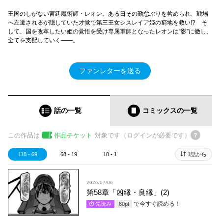
王国のしがない宮廷魔術師・レオン。ある日その勤怠ぶりを咎められ、戦場
へ左遷されるが隠していた才覚で第三王女シスレイア姫の窮地を救い!? そ
して、国を改革したい姫の覚悟を受け専属軍師となったレオンは“影”に徹し、
全てを支配していく――。
ファンレターを送る
話の一覧
コミックス
の一覧
この作品は
作品チケット
対象です（ログインが必要です）
118 - 69
68 - 19
18 - 1
1話から
2026/07/06
第58章「凶縁・良縁」(2)
で今すぐ読める！
先読み
80
pt