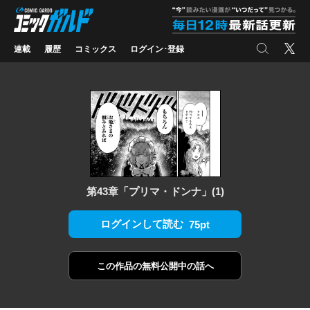
コミックガルド
"
検索
X
連載
履歴
コミックス
ログイン･登録
第43章「プリマ・ドンナ」(1)
ログインして読む
75pt
この作品の
無料公開中の話へ