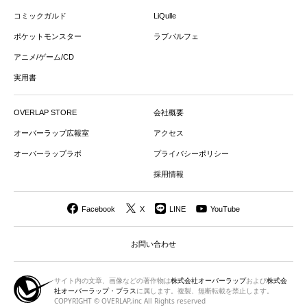
コミックガルド
LiQulle
ポケットモンスター
ラブパルフェ
アニメ/ゲーム/CD
実用書
OVERLAP STORE
会社概要
オーバーラップ広報室
アクセス
オーバーラップラボ
プライバシーポリシー
採用情報
Facebook
X
LINE
YouTube
お問い合わせ
サイト内の文章、画像などの著作物は
株式会社オーバーラップ
および
株式会
社オーバーラップ・プラス
に属します。複製、無断転載を禁止します。
COPYRIGHT © OVERLAP,inc All Rights reserved