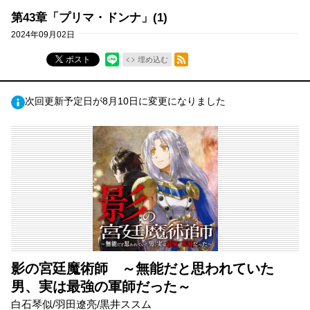
第43章「プリマ・ドンナ」(1)
2024年09月02日
RSSフィード
ポスト
埋め込む
次回更新予定日が8月10日に変更になりました
影の宮廷魔術師 ～無能だと思われていた
男、実は最強の軍師だった～
白石琴似/羽田遼亮/黒井ススム