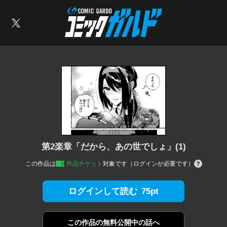
コミックガルド
索
X
第2楽章「だから、あの世でしょ」(1)
この作品は
作品チケット
対象です（ログインが必要です）
75pt
ログインして読む
この作品の
無料公開中の話へ