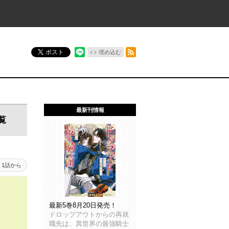
RSSフィード
ポスト
埋め込む
最新刊情報
覧
1話から
最新5巻8月20日発売！
ドロップアウトからの再就
職先は、異世界の最強騎士