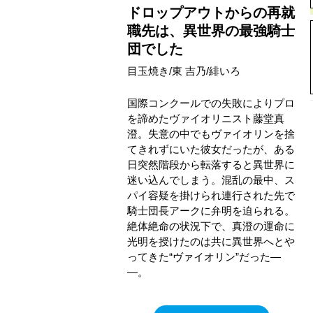
ドロップアウトからの再就
職先は、異世界の最強騎士
団でした
目玉焼き/東 吉乃/緋いろ
国際コンクールでの失敗によりプロ
を諦めたヴァイオリニスト藤堂真
澄。失意の中でもヴァイオリンを捨
てきれずにいた彼女だったが、ある
日突然階段から転落すると異世界に
迷い込んでしまう。混乱の最中、ス
パイ容疑を掛けられ連行された先で
騎士団長アークに弁明を迫られる。
絶体絶命の状況下で、真澄の運命に
光明を授けたのは共に異世界へとや
ってきた“ヴァイオリン”だった―
―。