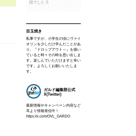
団でした 5
目玉焼き
私事ですが、小学生の頃にヴァイ
オリンを少しだけ学んだことがあ
り、『ドロップアウト～』を描い
ていると時々その時を思い出しま
す。楽しんでいただけますと幸い
です。よろしくお願いいたしま
す。
ガルド編集部公式
X(Twitter)
最新情報やキャンペーン内容など
耳より情報発信中！
https://x.com/OVL_GARDO