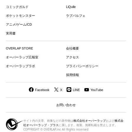
コミックガルド
LiQulle
ポケットモンスター
ラブパルフェ
アニメ/ゲーム/CD
実用書
OVERLAP STORE
会社概要
オーバーラップ広報室
アクセス
オーバーラップラボ
プライバシーポリシー
採用情報
Facebook
X
LINE
YouTube
お問い合わせ
サイト内の文章、画像などの著作物は
株式会社オーバーラップ
および
株式会
社オーバーラップ・プラス
に属します。複製、無断転載を禁止します。
COPYRIGHT © OVERLAP,inc All Rights reserved