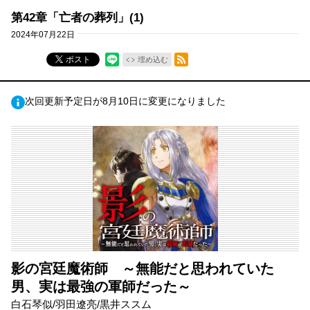
第42章「亡者の葬列」(1)
2024年07月22日
RSSフィード
ポスト
埋め込む
次回更新予定日が8月10日に変更になりました
影の宮廷魔術師 ～無能だと思われていた
男、実は最強の軍師だった～
白石琴似/羽田遼亮/黒井ススム