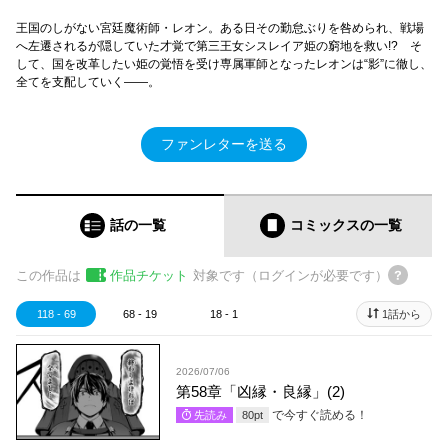
王国のしがない宮廷魔術師・レオン。ある日その勤怠ぶりを咎められ、戦場
へ左遷されるが隠していた才覚で第三王女シスレイア姫の窮地を救い!? そ
して、国を改革したい姫の覚悟を受け専属軍師となったレオンは“影”に徹し、
全てを支配していく――。
ファンレターを送る
話の一覧
コミックス
の一覧
この作品は
作品チケット
対象です（ログインが必要です）
118 - 69
68 - 19
18 - 1
1話から
2026/07/06
第58章「凶縁・良縁」(2)
で今すぐ読める！
先読み
80
pt