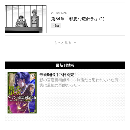
2026/01/26
第54章「邪悪な羅針盤」(1)
45
pt
もっと見る
最新刊情報
最新9巻3月25日発売！
影の宮廷魔術師 9 ～無能だと思われていた男、
実は最強の軍師だった～