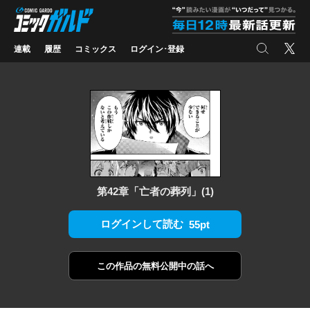
コミックガルド
"
検索
X
連載
履歴
コミックス
ログイン･登録
第42章「亡者の葬列」(1)
ログインして読む
55pt
この作品の
無料公開中の話へ