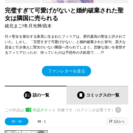
完璧すぎて可愛げがないと婚約破棄された聖
女は隣国に売られる
綾北まご/冬月光輝/昌未
代々聖女を輩出する家系に生まれたフィリアは、歴代最高の聖女と評されて
いた。しかし、「完璧すぎて可愛げがない」と婚約破棄された挙句、莫大な
資金と引き換えに聖女のいない隣国へ売られてしまう。悲惨な扱いを覚悟す
るフィリアだったが、待っていたのは予想外の大歓迎で……!?
ファンレターを送る
話の一覧
コミックス
の一覧
この作品は
作品チケット
対象です（ログインが必要です）
98 - 49
48 - 1
1話から