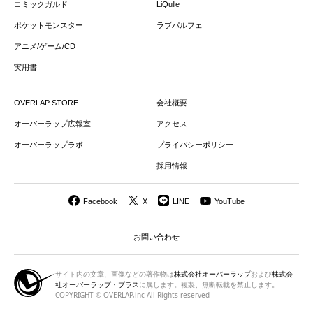
コミックガルド
LiQulle
ポケットモンスター
ラブパルフェ
アニメ/ゲーム/CD
実用書
OVERLAP STORE
会社概要
オーバーラップ広報室
アクセス
オーバーラップラボ
プライバシーポリシー
採用情報
Facebook
X
LINE
YouTube
お問い合わせ
サイト内の文章、画像などの著作物は
株式会社オーバーラップ
および
株式会
社オーバーラップ・プラス
に属します。複製、無断転載を禁止します。
COPYRIGHT © OVERLAP,inc All Rights reserved