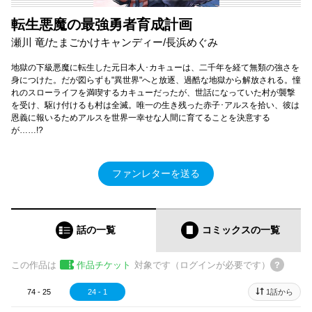
転生悪魔の最強勇者育成計画
瀬川 竜/たまごかけキャンディー/長浜めぐみ
地獄の下級悪魔に転生した元日本人･カキューは、二千年を経て無類の強さを
身につけた。だが図らずも"異世界"へと放逐、過酷な地獄から解放される。憧
れのスローライフを満喫するカキューだったが、世話になっていた村が襲撃
を受け、駆け付けるも村は全滅。唯一の生き残った赤子･アルスを拾い、彼は
恩義に報いるためアルスを世界一幸せな人間に育てることを決意する
が……!?
ファンレターを送る
話の一覧
コミックス
の一覧
この作品は
作品チケット
対象です（ログインが必要です）
74 - 25
24 - 1
1話から