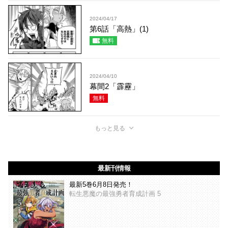
2024/04/17
第6話「高熱」(1)
無料
2024/04/10
幕間2「霹靂」
無料
もっと見る
最新刊情報
最新5巻6月8日発売！
転生悪魔の最強勇者育成計画 5