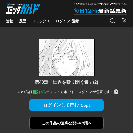
コミックガルド
"
検索
X
連載
履歴
コミックス
ログイン･登録
第40話「世界を斬り開く者」(2)
この作品は
作品チケット
対象です（ログインが必要です）
ログインして読む
55pt
この作品の
無料公開中の話へ