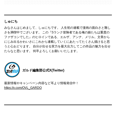
しゅにち
みなさんはじめまして、しゅにちです。 人生初の連載で漫画の面白さと難し
さを満喫中でございます。 この『Sランク冒険者である俺の娘たちは重度の
ファザコンでした』のヒロインである、エルザ、アンナ、メリル。文章から
にじみ出るかわいさにこれから連載していくにあたってたくさん描けると思
うと心おどります。 自分が出せる実力を最大出力してこの作品の魅力を出せ
たらなと思います。 何卒よろしくお願いいたします。
ガルド編集部公式X(Twitter)
最新情報やキャンペーン内容など耳より情報発信中！
https://x.com/OVL_GARDO