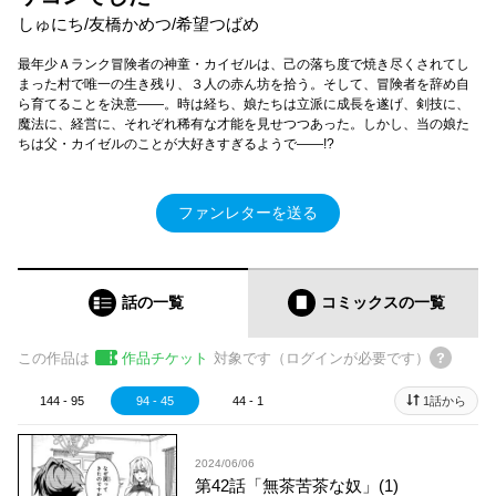
しゅにち/友橋かめつ/希望つばめ
最年少Ａランク冒険者の神童・カイゼルは、己の落ち度で焼き尽くされてし
まった村で唯一の生き残り、３人の赤ん坊を拾う。そして、冒険者を辞め自
ら育てることを決意――。時は経ち、娘たちは立派に成長を遂げ、剣技に、
魔法に、経営に、それぞれ稀有な才能を見せつつあった。しかし、当の娘た
ちは父・カイゼルのことが大好きすぎるようで――!?
ファンレターを送る
話の一覧
コミックス
の一覧
この作品は
作品チケット
対象です（ログインが必要です）
144 - 95
94 - 45
44 - 1
1話から
2024/06/06
第42話「無茶苦茶な奴」(1)