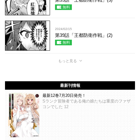
無料
2024/02/15
第39話「王都防衛作戦」(2)
無料
もっと見る
最新刊情報
最新12巻7月20日発売！
Sランク冒険者である俺の娘たちは重度のファザ
コンでした 12