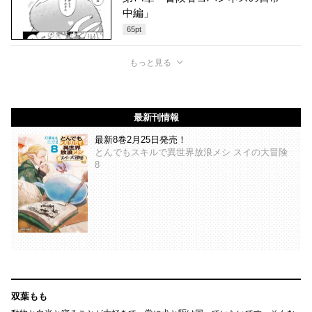
中編」
65
pt
もっと見る
最新刊情報
最新8巻2月25日発売！
とんでもスキルで異世界放浪メシ スイの大冒険
8
双葉もも