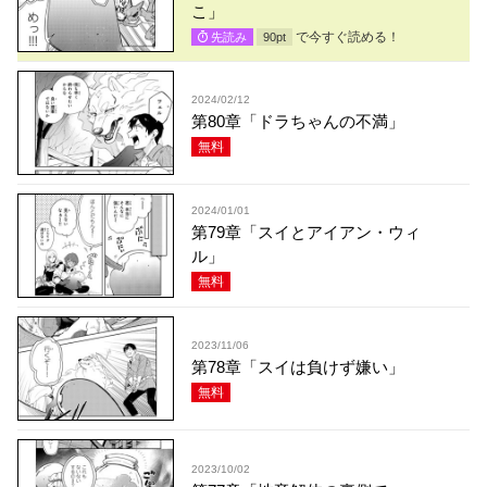
こ」
で今すぐ読める！
先読み
90
pt
2024/02/12
第80章「ドラちゃんの不満」
無料
2024/01/01
第79章「スイとアイアン・ウィ
ル」
無料
2023/11/06
第78章「スイは負けず嫌い」
無料
2023/10/02