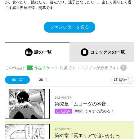
が、食べたり、跳ねたり、遊んだり、迷子になったり……楽しく美味しく過
ごす異世界放浪譚、開幕です。
ファンレターを送る
話の一覧
コミックス
の一覧
この作品は
作品チケット
対象です（ログインが必要です）
86 - 37
36 - 1
1話から
2024/06/17
第82章「ムコーダの本音」
で今すぐ読める！
先読み
80
pt
2024/03/18
第81章「罠エリアで追いかけっ