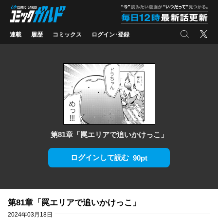
コミックガルド
"
検索
X
連載
履歴
コミックス
ログイン･登録
第81章「罠エリアで追いかけっこ」
ログインして読む
90pt
第81章「罠エリアで追いかけっこ」
2024年03月18日