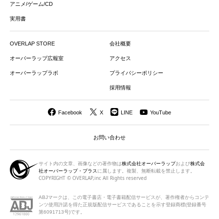
アニメ/ゲーム/CD
実用書
OVERLAP STORE
会社概要
オーバーラップ広報室
アクセス
オーバーラップラボ
プライバシーポリシー
採用情報
Facebook
X
LINE
YouTube
お問い合わせ
サイト内の文章、画像などの著作物は
株式会社オーバーラップ
および
株式会
社オーバーラップ・プラス
に属します。複製、無断転載を禁止します。
COPYRIGHT © OVERLAP,inc All Rights reserved
ABJマークは、この電子書店・電子書籍配信サービスが、著作権者から
コンテ
ンツ使用許諾を得た正規版配信サービスであることを示す登録商標(登録番号
第6091713号)です。