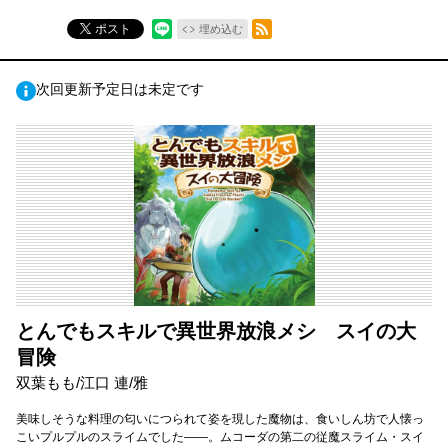
RSSフィード
ポスト
埋め込む
次回更新予定日は未定です
とんでもスキルで異世界放浪メシ スイの大
冒険
双葉もも/江口 連/雅
美味しそうな料理の匂いにつられて姿を現した魔物は、食いしん坊で人懐っ
こいプルプルのスライムでした――。ムコーダの第二の従魔スライム・スイ