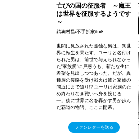
亡びの国の征服者 ～魔王
は世界を征服するようです
～
錆狗村昌/不手折家/toi8
世間に見放された孤独な男は、異世
界に転生を果たす。ユーリと名付け
られた男は、前世で与えられなかっ
た”家族愛”に戸惑うも、新たな生に
希望を見出しつつあった。だが、異
種族の侵略を受け戦火は彼と家族の
間近にまで迫り!? ユーリは家族のた
め終わりなき戦いへ身を投じる―
―。後に世界に名を轟かす男が歩ん
だ覇道の物語、ここに開幕。
ファンレターを送る