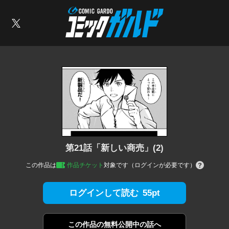
コミックガルド
索
X
第21話「新しい商売」(2)
この作品は
作品チケット
対象です（ログインが必要です）
55pt
ログインして読む
この作品の
無料公開中の話へ