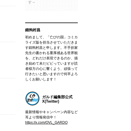
す～
錆狗村昌
初めまして、「亡びの国」コミカ
ライズ版を担当させていただきま
す錆狗村昌と申します。不手折家
先生の書かれる重厚感ある世界観
を、どれだけ表現できるのか、描
き始めて未だビビっていますが読
者様方の心に響くよう、頑張って
行きたいと思いますので何卒よろ
しくお願いします！
ガルド編集部公式
X(Twitter)
最新情報やキャンペーン内容など
耳より情報発信中！
https://x.com/OVL_GARDO