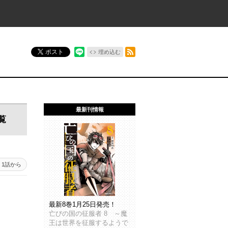
RSSフィード
ポスト
埋め込む
最新刊情報
覧
1話から
最新8巻1月25日発売！
亡びの国の征服者 8 ～魔
王は世界を征服するようで