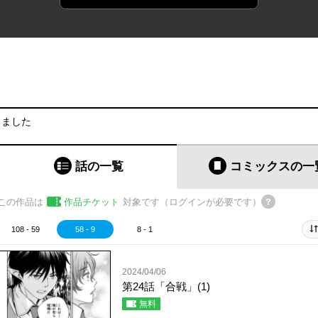
りました
話の一覧
コミックス
の一
この作品は
作品チケット
対象です（ログインが必要です）
108 - 59
58 - 9
8 - 1
2024/04/06
第24話「合戦」(1)
無料