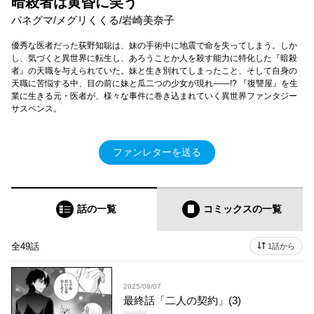
暗殺者は黄昏に笑う
パネグマ/メグリくくる/岩崎美奈子
優秀な医者だった荻野知聡は、妹の手術中に地震で命を失ってしまう。しか
し、気づくと異世界に転生し、あろうことか人を殺す能力に特化した『暗殺
者』の天職を与えられていた。妹と生き別れてしまったこと、そして自身の
天職に苦悩する中、目の前に妹と瓜二つの少女が現れ――!? 『復讐屋』を生
業に生きる元・医者が、様々な事件に巻き込まれていく異世界ファンタジー
サスペンス。
ファンレターを送る
話の一覧
コミックス
の一覧
全49話
1話から
2025/08/07
最終話「二人の契約」(3)