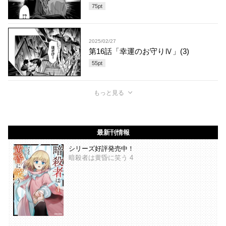
75
pt
2025/02/27
第16話「幸運のお守りⅣ」(3)
55
pt
もっと見る
最新刊情報
シリーズ好評発売中！
暗殺者は黄昏に笑う 4