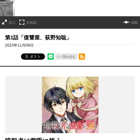
拡大
全画面
移動
第1話「復讐屋、荻野知聡」
2023年11月09日
RSSフィード
ポスト
埋め込む