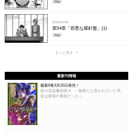
55
pt
2026/01/26
第54章「邪悪な羅針盤」(1)
45
pt
もっと見る
最新刊情報
最新9巻3月25日発売！
影の宮廷魔術師 9 ～無能だと思われていた男、
実は最強の軍師だった～