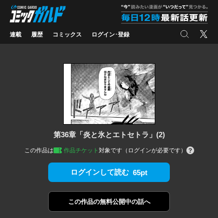
コミックガルド
"
検索
X
連載
履歴
コミックス
ログイン･登録
第36章「炎と氷とエトセトラ」(2)
この作品は
作品チケット
対象です（ログインが必要です）
ログインして読む
65pt
この作品の
無料公開中の話へ