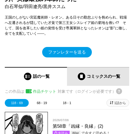
白石琴似/羽田遼亮/黒井ススム
王国のしがない宮廷魔術師・レオン。ある日その勤怠ぶりを咎められ、戦場
へ左遷されるが隠していた才覚で第三王女シスレイア姫の窮地を救い!? そ
して、国を改革したい姫の覚悟を受け専属軍師となったレオンは“影”に徹し、
全てを支配していく――。
ファンレターを送る
話の一覧
コミックス
の一覧
この作品は
作品チケット
対象です（ログインが必要です）
118 - 69
68 - 19
18 - 1
1話から
2026/07/06
第58章「凶縁・良縁」(2)
で今すぐ読める！
先読み
80
pt