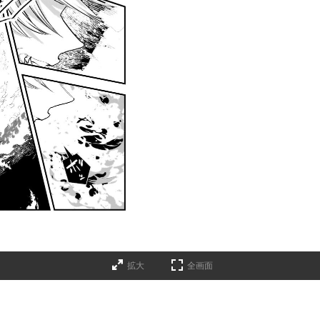
拡大
全画面