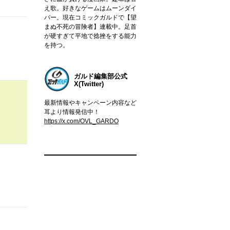
え歌。好きなゲームはムーンダイ
バー。現在コミックガルドで【望
まぬ不死の冒険者】連載中。足首
が硬すぎて平地で捻挫をする能力
を持つ。
ガルド編集部公式
X(Twitter)
最新情報やキャンペーン内容など
耳より情報発信中！
https://x.com/OVL_GARDO