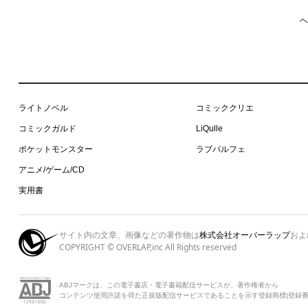
ヘ
ライトノベル
コミッククリエ
コミックガルド
LiQulle
ポケットモンスター
ラブパルフェ
アニメ/ゲーム/CD
実用書
サイト内の文章、画像などの著作物は
株式会社オーバーラップ
およ
COPYRIGHT © OVERLAP,inc All Rights reserved
ABJマークは、この電子書店・電子書籍配信サービスが、著作権者から
コンテンツ使用許諾を得た正規版配信サービスであることを示す登録商標(登録番号 