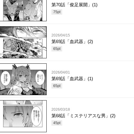
第70話「俊足展開」(1)
75
pt
2026/04/15
第69話「血武器」(2)
65
pt
2026/04/01
第69話「血武器」(1)
65
pt
2026/03/18
第68話「ミステリアスな男」(2)
45
pt