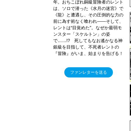
年。おちこぼれ銅級冒険者のレント
は、ソロで潜った《水月の迷宮》で
《龍》と遭遇し、その圧倒的な力の
前に為す術なく喰われ――そして、
レントは“目覚めた”。なぜか最弱モ
ンスター「スケルトン」の姿
で……!? 死してもなお遙かなる神
銀級を目指して、不死者レントの
『冒険』がいま、始まりを告げる！
ファンレターを送る