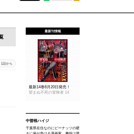
最新刊情報
覧
1話から
最新14巻8月20日発売！
望まぬ不死の冒険者 14
中曽根ハイジ
千葉県在住なのにピーナッツの硬
さに歯が負ける漫画家。趣味は替