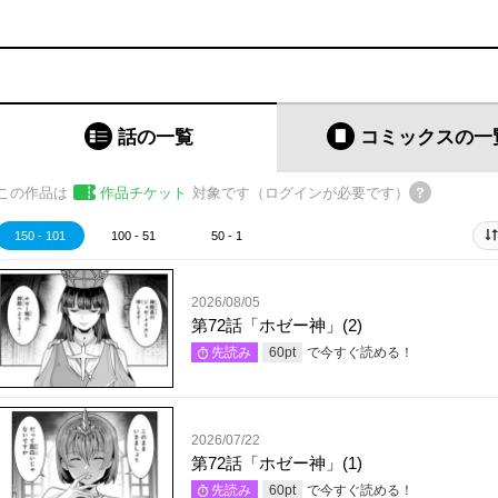
話の一覧
コミックス
の一
この作品は
作品チケット
対象です（ログインが必要です）
150 - 101
100 - 51
50 - 1
2026/08/05
第72話「ホゼー神」(2)
で今すぐ読める！
先読み
60
pt
2026/07/22
第72話「ホゼー神」(1)
で今すぐ読める！
先読み
60
pt