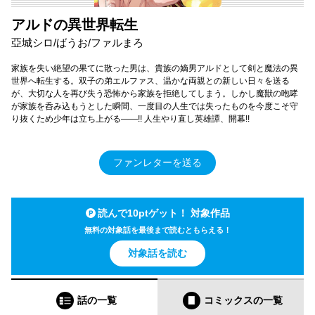
アルドの異世界転生
亞城シロ/ばうお/ファルまろ
家族を失い絶望の果てに散った男は、貴族の嫡男アルドとして剣と魔法の異
世界へ転生する。双子の弟エルファス、温かな両親との新しい日々を送る
が、大切な人を再び失う恐怖から家族を拒絶してしまう。しかし魔獣の咆哮
が家族を呑み込もうとした瞬間、一度目の人生では失ったものを今度こそ守
り抜くため少年は立ち上がる――!! 人生やり直し英雄譚、開幕!!
ファンレターを送る
読んで10ptゲット！ 対象作品
無料の対象話を最後まで読むともらえる！
対象話を読む
話の一覧
コミックス
の一覧