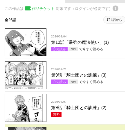
この作品は
作品チケット
対象です（ログインが必要です）
全26話
1話から
2026/08/04
第10話「最強の魔法使い」(1)
で今すぐ読める！
先読み
70
pt
2026/07/21
第9話「騎士団との訓練」(3)
で今すぐ読める！
先読み
70
pt
2026/07/07
第9話「騎士団との訓練」(2)
無料