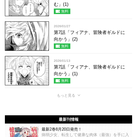
む」(1)
無料
2026/01/27
第7話「フィアナ、冒険者ギルドに
向かう」(2)
無料
2026/01/13
第7話「フィアナ、冒険者ギルドに
向かう」(1)
無料
もっと見る
最新刊情報
最新2巻8月20日発売！
病弱少女、転生して健康な肉体（最強）を手に入