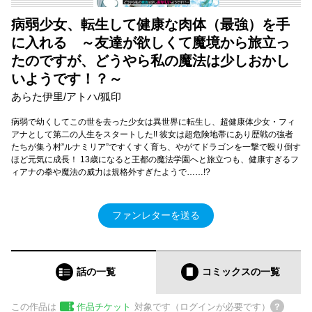
病弱少女、転生して健康な肉体（最強）を手
に入れる ～友達が欲しくて魔境から旅立っ
たのですが、どうやら私の魔法は少しおかし
いようです！？～
あらた伊里/アトハ/狐印
病弱で幼くしてこの世を去った少女は異世界に転生し、超健康体少女・フィ
アナとして第二の人生をスタートした!! 彼女は超危険地帯にあり歴戦の強者
たちが集う村”ルナミリア”ですくすく育ち、やがてドラゴンを一撃で殴り倒す
ほど元気に成長！ 13歳になると王都の魔法学園へと旅立つも、健康すぎるフ
ィアナの拳や魔法の威力は規格外すぎたようで……!?
ファンレターを送る
話の一覧
コミックス
の一覧
この作品は
作品チケット
対象です（ログインが必要です）