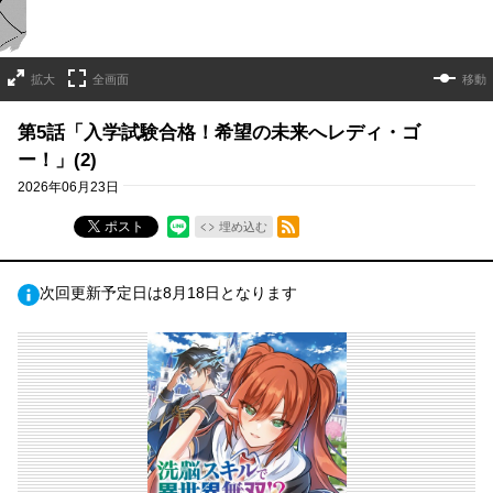
拡大
全画面
移動
第5話「入学試験合格！希望の未来へレディ・ゴ
ー！」(2)
2026年06月23日
RSSフィード
ポスト
埋め込む
次回更新予定日は8月18日となります