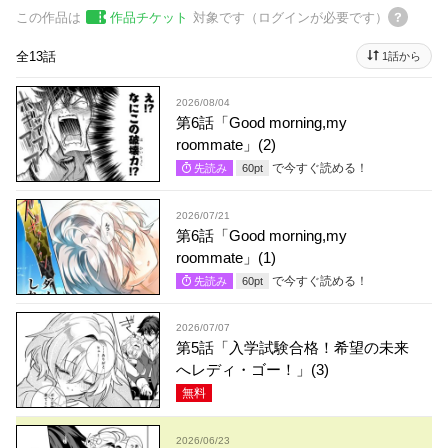
この作品は
作品チケット
対象です（ログインが必要です）
全13話
1話から
2026/08/04
第6話「Good morning,my
roommate」(2)
で今すぐ読める！
先読み
60
pt
2026/07/21
第6話「Good morning,my
roommate」(1)
で今すぐ読める！
先読み
60
pt
2026/07/07
第5話「入学試験合格！希望の未来
へレディ・ゴー！」(3)
無料
2026/06/23