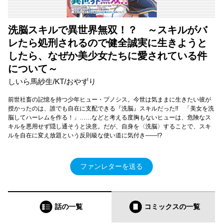
洗脳スキルで異世界無双！？ ～スキルがバ
レたら処刑されるので健全誠実に生きようと
したら、なぜか美少女たちに愛されている件
について～
しいら馬紗生/KT/おやずり
前世社畜の記憶を持つ少年ヒュー・プノシス。今世は気ままに生きたい彼が
授かったのは、誰でも自在に支配できる『洗脳』スキルだった!! 「美女を洗
脳してハーレムを作る！」……などと考える度胸もないヒューは、危険なス
キルを悪用せず隠し通そうと決意。だが、自身を〈洗脳〉することで、スキ
ルを自在に変え放題という反則級な使い道に気付き――!?
ファンレターを送る
話の一覧
コミックス
の一覧