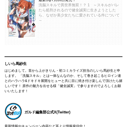
洗脳スキルで異世界無双！？ 1 ～スキルがバレ
たら処刑されるので健全誠実に生きようとした
ら、なぜか美少女たちに愛されている件について
～
しいら馬紗生
はじめまして。首から上がきりん・初コミカライズ担当のしいら馬紗生と申
します。 「洗脳スキル」とは一体なんなのか、そして巻き起こるヒロイン達
とのハラハラ&ドキドキ展開をヒューと共に目に焼き付け楽しんで頂けたら嬉
しいです！ 原作の魅力を出せる様「健全誠実」で参りますのでよろしくお願
いいたします！
ガルド編集部公式X(Twitter)
最新情報やキャンペーン内容など耳より情報発信中！