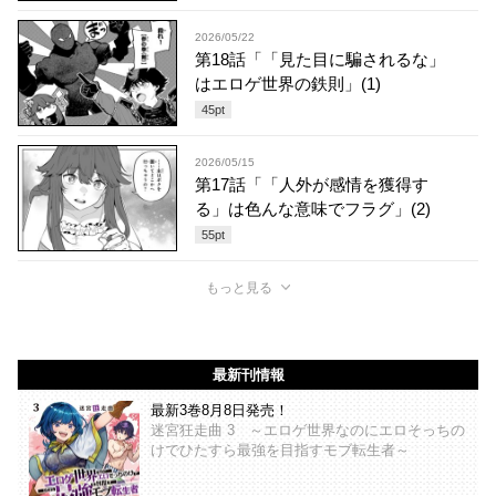
2026/05/22
第18話「「見た目に騙されるな」
はエロゲ世界の鉄則」(1)
45
pt
2026/05/15
第17話「「人外が感情を獲得す
る」は色んな意味でフラグ」(2)
55
pt
もっと見る
最新刊情報
最新3巻8月8日発売！
迷宮狂走曲 3 ～エロゲ世界なのにエロそっちの
けでひたすら最強を目指すモブ転生者～