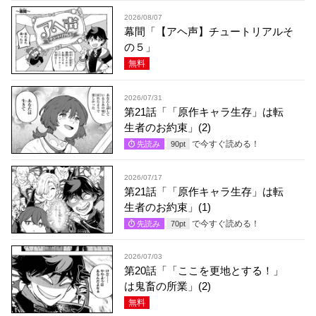
2026/08/07
幕間「【アヘ声】チュートリアルそ
の５」
無料
2026/07/31
第21話「「原作キャラ生存」は転
生者のお約束」(2)
で今すぐ読める！
先読み
90
pt
2026/07/17
第21話「「原作キャラ生存」は転
生者のお約束」(1)
で今すぐ読める！
先読み
70
pt
2026/07/03
第20話「「ここを更地とする！」
は鬼畜の所業」(2)
無料