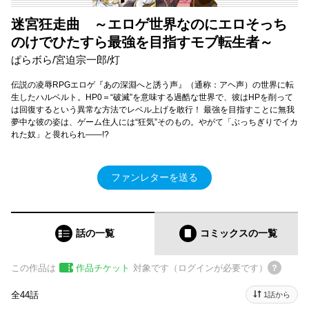
迷宮狂走曲 ～エロゲ世界なのにエロそっち
のけでひたすら最強を目指すモブ転生者～
ぱらボら/宮迫宗一郎/灯
伝説の凌辱RPGエロゲ『あの深淵へと誘う声』（通称：アヘ声）の世界に転
生したハルベルト。HP0＝“破滅”を意味する過酷な世界で、彼はHPを削って
は回復するという異常な方法でレベル上げを敢行！ 最強を目指すことに無我
夢中な彼の姿は、ゲーム住人には“狂気”そのもの。やがて「ぶっちぎりでイカ
れた奴」と畏れられ――!?
ファンレターを送る
話の一覧
コミックス
の一覧
この作品は
作品チケット
対象です（ログインが必要です）
全44話
1話から