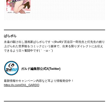
ぱらボら
永遠の駆け出し漫画家ぱらボらですヽ(ΦωΦ)/ 宮迫宗一郎先生と灯先生の創り
上げられた世界観をコミックという媒体で、出来る限りダイレクトにお伝え
できるよう日々奮闘中です(｀・ω・´)
ガルド編集部公式X(Twitter)
最新情報やキャンペーン内容など耳より情報発信中！
https://x.com/OVL_GARDO