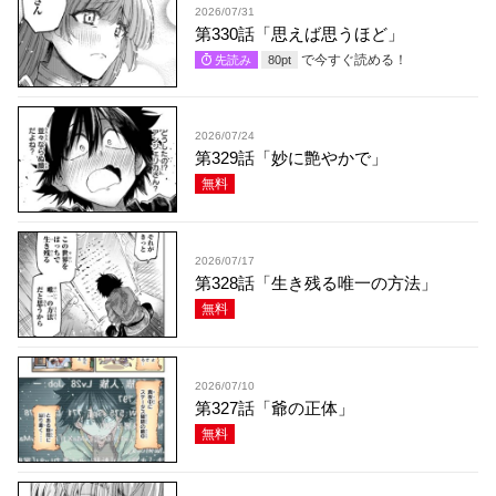
2026/07/31
第330話「思えば思うほど」
で今すぐ読める！
先読み
80
pt
2026/07/24
第329話「妙に艶やかで」
無料
2026/07/17
第328話「生き残る唯一の方法」
無料
2026/07/10
第327話「爺の正体」
無料