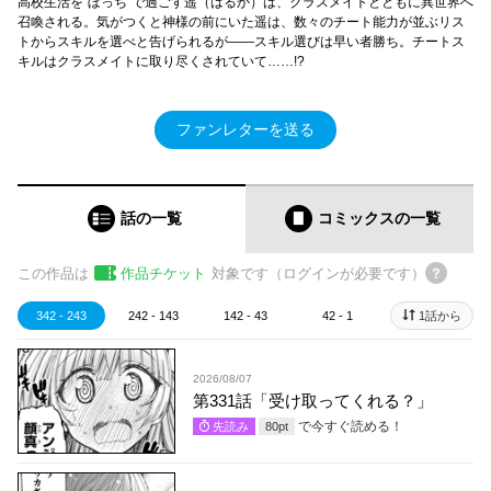
高校生活を“ぼっち”で過ごす遥（はるか）は、クラスメイトとともに異世界へ
召喚される。気がつくと神様の前にいた遥は、数々のチート能力が並ぶリス
トからスキルを選べと告げられるが――スキル選びは早い者勝ち。チートス
キルはクラスメイトに取り尽くされていて……!?
ファンレターを送る
話の一覧
コミックス
の一覧
この作品は
作品チケット
対象です（ログインが必要です）
342 - 243
242 - 143
142 - 43
42 - 1
1話から
2026/08/07
第331話「受け取ってくれる？」
で今すぐ読める！
先読み
80
pt