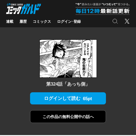
コミックガルド
"
検索
X
連載
履歴
コミックス
ログイン･登録
第324話「あっち側」
ログインして読む
65pt
この作品の
無料公開中の話へ