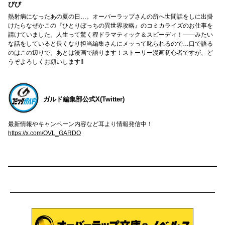
びび
熱射病になったあの夏の日…。オーバーラップさんの所へ世間話をしに出掛
けたらなぜかこの『ひとりぼっちの異世界攻略』のコミカライズのお仕事を
請けていました。人生って驚く程ドラマティック＆スピーディ！――みたい
な話をしていると長くなり担当編集さんにメッって叱られるので…口で語る
のはこの辺りで。あとは漫画で語ります！ストーリー漫画初心者ですが、ど
うぞよろしくお願いします!!
ガルド編集部公式X(Twitter)
最新情報やキャンペーン内容など耳より情報発信中！
https://x.com/OVL_GARDO