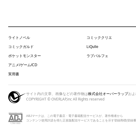
ライトノベル
コミッククリエ
コミックガルド
LiQulle
ポケットモンスター
ラブパルフェ
アニメ/ゲーム/CD
実用書
サイト内の文章、画像などの著作物は
株式会社オーバーラップ
およ
COPYRIGHT © OVERLAP,inc All Rights reserved
ABJマークは、この電子書店・電子書籍配信サービスが、著作権者から
コンテンツ使用許諾を得た正規版配信サービスであることを示す登録商標(登録番号 