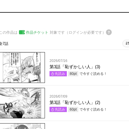
この作品は
作品チケット
対象です（ログインが必要です）
全7話
2026/07/16
第3話「恥ずかしい人」(3)
で今すぐ読める！
先読み
80
pt
2026/07/09
第3話「恥ずかしい人」(2)
で今すぐ読める！
先読み
60
pt