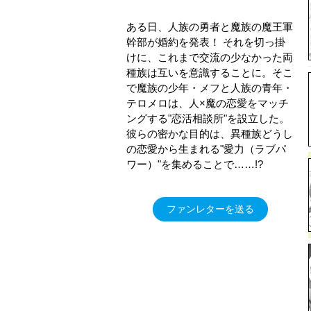
ある日、人族の勇者と魔族の魔王軍
幹部が婚約を発表！ それを切っ掛
けに、これまで交流の少なかった両
種族は互いを意識することに。そこ
で魔族の少年・メフと人族の青年・
テロメロは、人×魔の恋愛をマッチ
ングする"恋活相談所"を設立した。
彼らの密かな目的は、異種族どうし
の恋愛から生まれる"愛力（ラブパ
ワー）"を集めることで……!?
ファンレターを送る