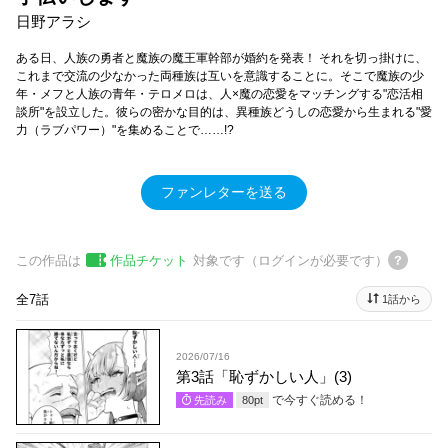
日野アラシ
ある日、人族の勇者と魔族の魔王軍幹部が婚約を発表！ それを切っ掛けに、
これまで交流の少なかった両種族は互いを意識することに。そこで魔族の少
年・メフと人族の青年・テロメロは、人×魔の恋愛をマッチングする"恋活相
談所"を設立した。彼らの密かな目的は、異種族どうしの恋愛から生まれる"愛
力（ラブパワー）"を集めることで……!?
ファンレターを送る
この作品は
作品チケット
対象です（ログインが必要です）
全7話
1話から
2026/07/16
第3話「恥ずかしい人」(3)
で今すぐ読める！
先読み
80
pt