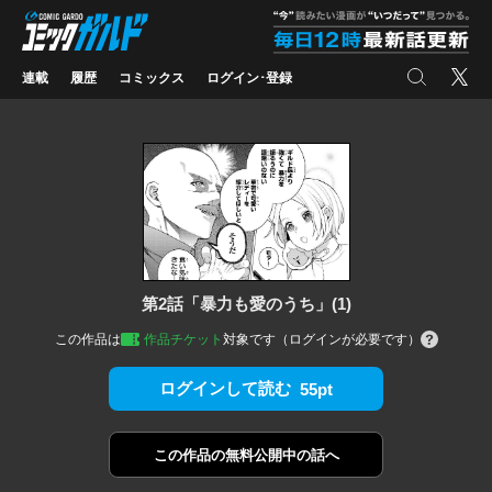
コミックガルド
"
検索
X
連載
履歴
コミックス
ログイン･登録
第2話「暴力も愛のうち」(1)
この作品は
作品チケット
対象です（ログインが必要です）
ログインして読む
55pt
この作品の
無料公開中の話へ