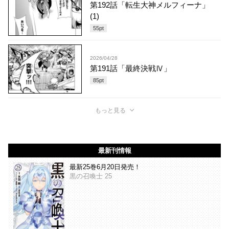
第192話「転生大神メルフィーナ」
(1)
55
pt
2026/04/28
第191話「最終決戦Ⅳ」
85
pt
もっと見る
最新刊情報
最新25巻6月20日発売！
黒の召喚士 25