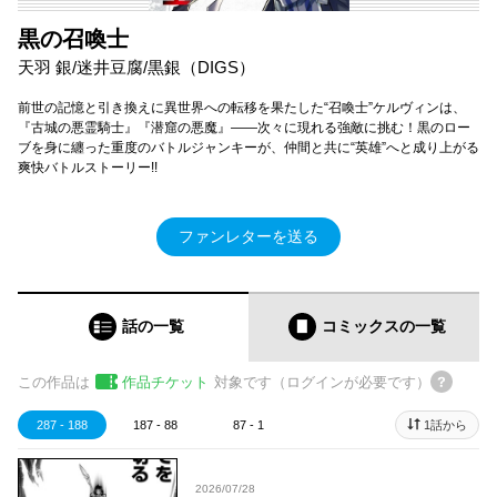
黒の召喚士
天羽 銀/迷井豆腐/黒銀（DIGS）
前世の記憶と引き換えに異世界への転移を果たした“召喚士”ケルヴィンは、
『古城の悪霊騎士』『潜窟の悪魔』――次々に現れる強敵に挑む！黒のロー
ブを身に纏った重度のバトルジャンキーが、仲間と共に“英雄”へと成り上がる
爽快バトルストーリー!!
ファンレターを送る
話の一覧
コミックス
の一覧
この作品は
作品チケット
対象です（ログインが必要です）
287 - 188
187 - 88
87 - 1
1話から
2026/07/28