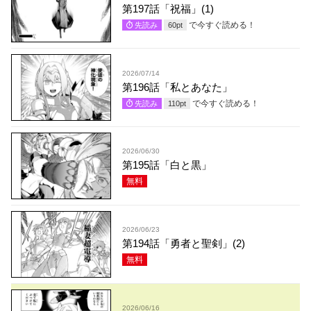
第197話「祝福」(1)
で今すぐ読める！
先読み
60
pt
2026/07/14
第196話「私とあなた」
で今すぐ読める！
先読み
110
pt
2026/06/30
第195話「白と黒」
無料
2026/06/23
第194話「勇者と聖剣」(2)
無料
2026/06/16