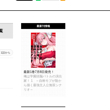
最新刊情報
覧
1話から
最新1巻7月8日発売！
俺は学園頭脳バトルの演出
家！ 1 ～自称モブが陰か
ら描く最強主人公無双シナ
リオ～