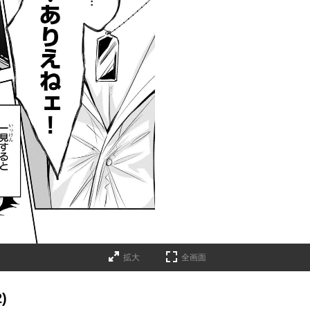
拡大
全画面
)