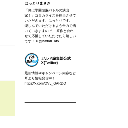
はっとりまさき
「俺は学園頭脳バトルの演出
家！」コミカライズを担当させて
いただきます、はっとりです。
楽しんでいただけるよう全力で描
いていきますので、 原作と合わ
せて応援していただけたら嬉しい
です！ X @hattori_oto
ガルド編集部公式
X(Twitter)
最新情報やキャンペーン内容など
耳より情報発信中！
https://x.com/OVL_GARDO