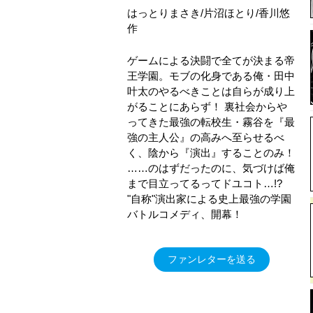
はっとりまさき/片沼ほとり/香川悠
作
ゲームによる決闘で全てが決まる帝
王学園。モブの化身である俺・田中
叶太のやるべきことは自らが成り上
がることにあらず！ 裏社会からや
ってきた最強の転校生・霧谷を『最
強の主人公』の高みへ至らせるべ
く、陰から『演出』することのみ！
……のはずだったのに、気づけば俺
まで目立ってるってドユコト…!?
"自称"演出家による史上最強の学園
バトルコメディ、開幕！
ファンレターを送る