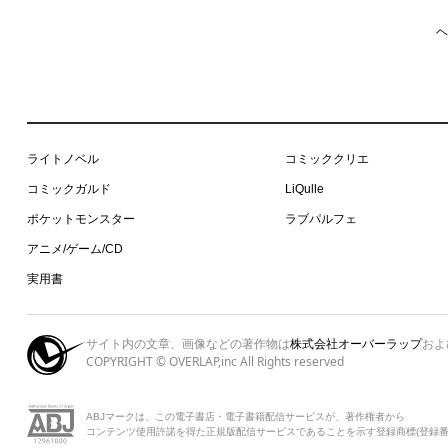
ヘ
ライトノベル
コミッククリエ
コミックガルド
LiQulle
ポケットモンスター
ラブパルフェ
アニメ/ゲーム/CD
実用書
サイト内の文章、画像などの著作物は
株式会社オーバーラップ
およ
COPYRIGHT © OVERLAP,inc All Rights reserved
ABJマークは、この電子書店・電子書籍配信サービスが、著作権者から
コンテンツ使用許諾を得た正規版配信サービスであることを示す登録商標(登録番号 