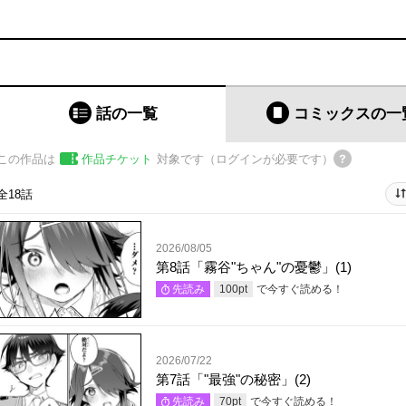
話の一覧
コミックス
の一
この作品は
作品チケット
対象です（ログインが必要です）
全18話
2026/08/05
第8話「霧谷"ちゃん"の憂鬱」(1)
で今すぐ読める！
先読み
100
pt
2026/07/22
第7話「"最強"の秘密」(2)
で今すぐ読める！
先読み
70
pt