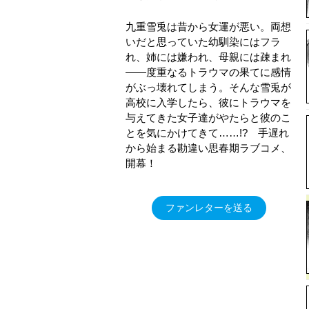
九重雪兎は昔から女運が悪い。両想
いだと思っていた幼馴染にはフラ
れ、姉には嫌われ、母親には疎まれ
――度重なるトラウマの果てに感情
がぶっ壊れてしまう。そんな雪兎が
高校に入学したら、彼にトラウマを
与えてきた女子達がやたらと彼のこ
とを気にかけてきて……!? 手遅れ
から始まる勘違い思春期ラブコメ、
開幕！
ファンレターを送る