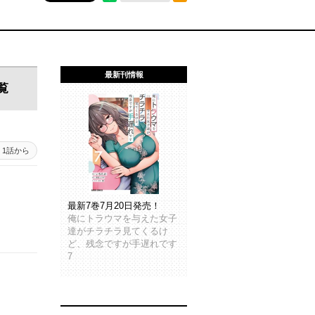
最新刊情報
覧
1話から
最新7巻7月20日発売！
俺にトラウマを与えた女子
達がチラチラ見てくるけ
ど、残念ですが手遅れです
7