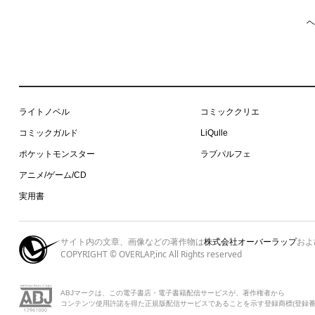
ヘ
ライトノベル
コミッククリエ
コミックガルド
LiQulle
ポケットモンスター
ラブパルフェ
アニメ/ゲーム/CD
実用書
サイト内の文章、画像などの著作物は
株式会社オーバーラップ
およ
COPYRIGHT © OVERLAP,inc All Rights reserved
ABJマークは、この電子書店・電子書籍配信サービスが、著作権者から
コンテンツ使用許諾を得た正規版配信サービスであることを示す登録商標(登録番号 