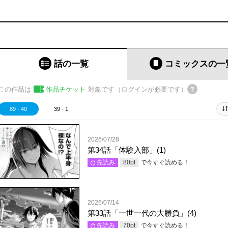
話の一覧
コミックス
の一
この作品は
作品チケット
対象です（ログインが必要です）
89 - 40
39 - 1
2026/07/28
第34話「体験入部」(1)
で今すぐ読める！
先読み
80
pt
2026/07/14
第33話「一世一代の大勝負」(4)
で今すぐ読める！
先読み
70
pt