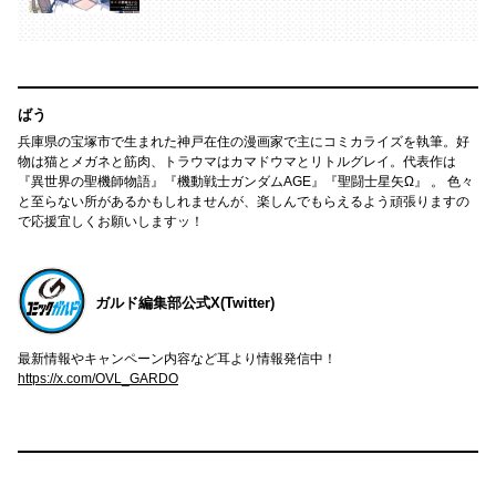
ばう
兵庫県の宝塚市で生まれた神戸在住の漫画家で主にコミカライズを執筆。好
物は猫とメガネと筋肉、トラウマはカマドウマとリトルグレイ。代表作は
『異世界の聖機師物語』『機動戦士ガンダムAGE』『聖闘士星矢Ω』 。 色々
と至らない所があるかもしれませんが、楽しんでもらえるよう頑張りますの
で応援宜しくお願いしますッ！
ガルド編集部公式X(Twitter)
最新情報やキャンペーン内容など耳より情報発信中！
https://x.com/OVL_GARDO