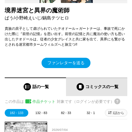
境界迷宮と異界の魔術師
ばう/小野崎えいじ/鍋島テツヒロ
貴族の庶子として虐げられていたテオドール＝ガートナーは、事故で死にか
けた際に『前世の記憶』を思い出す。前世の記憶と共に魔法の使い方も思い
出したテオドールは、従者の少女グレイスと共に家を出て、異界にも繋がる
とされる迷宮都市タームウィルズへと旅立つ!!
ファンレターを送る
話の一覧
コミックス
の一覧
この作品は
作品チケット
対象です（ログインが必要です）
182 - 133
132 - 83
82 - 33
32 - 1
1話から
2026/07/04