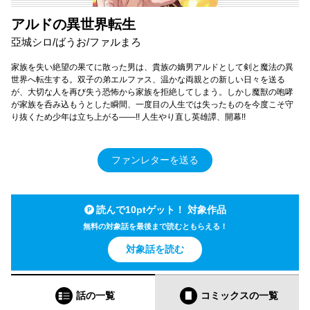
アルドの異世界転生
亞城シロ/ばうお/ファルまろ
家族を失い絶望の果てに散った男は、貴族の嫡男アルドとして剣と魔法の異
世界へ転生する。双子の弟エルファス、温かな両親との新しい日々を送る
が、大切な人を再び失う恐怖から家族を拒絶してしまう。しかし魔獣の咆哮
が家族を呑み込もうとした瞬間、一度目の人生では失ったものを今度こそ守
り抜くため少年は立ち上がる――!! 人生やり直し英雄譚、開幕!!
ファンレターを送る
読んで10ptゲット！ 対象作品
無料の対象話を最後まで読むともらえる！
対象話を読む
話の一覧
コミックス
の一覧