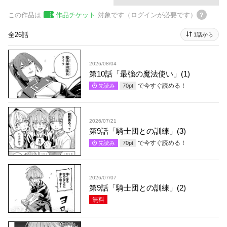
この作品は
作品チケット
対象です（ログインが必要です）
全26話
1話から
2026/08/04
第10話「最強の魔法使い」(1)
で今すぐ読める！
先読み
70
pt
2026/07/21
第9話「騎士団との訓練」(3)
で今すぐ読める！
先読み
70
pt
2026/07/07
第9話「騎士団との訓練」(2)
無料