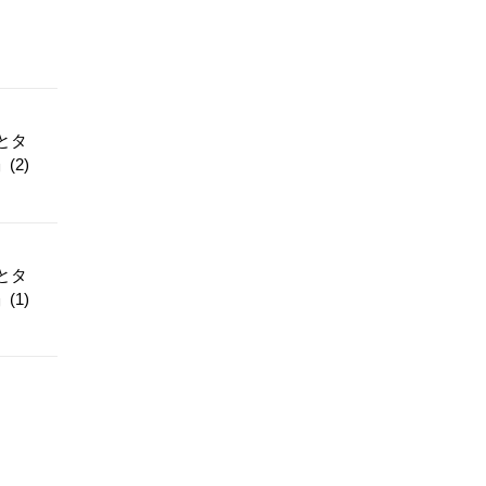
とタ
2)
とタ
1)