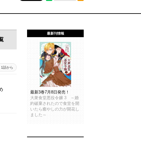
最新刊情報
覧
1話から
め
最新3巻7月8日発売！
大衆食堂悪役令嬢 3 ～婚
約破棄されたので食堂を開
いたら癒やしの力が開花し
ました～