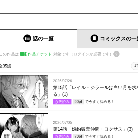
話の一覧
コミックス
の一
この作品は
作品チケット
対象です（ログインが必要です）
全35話
2026/07/26
第15話「レイル・ジラールは白い月を求
る」(1)
で今すぐ読める！
先読み
90
pt
2026/07/05
第14話「婚約破棄仲間・ロクサス」(3)
で今すぐ読める！
先読み
70
pt