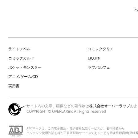
ヘ
ライトノベル
コミッククリエ
コミックガルド
LiQulle
ポケットモンスター
ラブパルフェ
アニメ/ゲーム/CD
実用書
サイト内の文章、画像などの著作物は
株式会社オーバーラップ
およ
COPYRIGHT © OVERLAP,inc All Rights reserved
ABJマークは、この電子書店・電子書籍配信サービスが、著作権者から
コンテンツ使用許諾を得た正規版配信サービスであることを示す登録商標(登録番号 