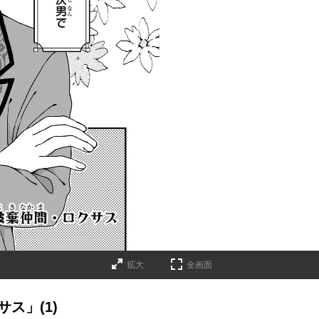
拡大
全画面
ス」(1)