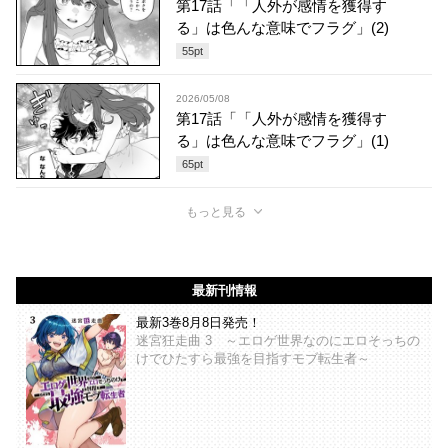
第17話「「人外が感情を獲得す
る」は色んな意味でフラグ」(2)
55
pt
2026/05/08
第17話「「人外が感情を獲得す
る」は色んな意味でフラグ」(1)
65
pt
もっと見る
最新刊情報
最新3巻8月8日発売！
迷宮狂走曲 3 ～エロゲ世界なのにエロそっちの
けでひたすら最強を目指すモブ転生者～