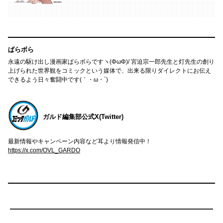
ぱらボら
永遠の駆け出し漫画家ぱらボらですヽ(ΦωΦ)/ 宮迫宗一郎先生と灯先生の創り
上げられた世界観をコミックという媒体で、出来る限りダイレクトにお伝え
できるよう日々奮闘中です(｀・ω・´)
ガルド編集部公式X(Twitter)
最新情報やキャンペーン内容など耳より情報発信中！
https://x.com/OVL_GARDO