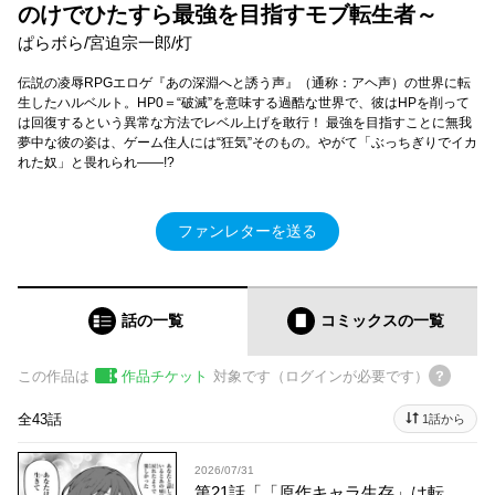
のけでひたすら最強を目指すモブ転生者～
ぱらボら/宮迫宗一郎/灯
伝説の凌辱RPGエロゲ『あの深淵へと誘う声』（通称：アヘ声）の世界に転
生したハルベルト。HP0＝“破滅”を意味する過酷な世界で、彼はHPを削って
は回復するという異常な方法でレベル上げを敢行！ 最強を目指すことに無我
夢中な彼の姿は、ゲーム住人には“狂気”そのもの。やがて「ぶっちぎりでイカ
れた奴」と畏れられ――!?
ファンレターを送る
話の一覧
コミックス
の一覧
この作品は
作品チケット
対象です（ログインが必要です）
全43話
1話から
2026/07/31
第21話「「原作キャラ生存」は転