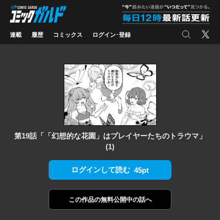
コミックガルド
"
検索
X
連載
履歴
コミックス
ログイン･登録
第19話「「幻想的な花園」はプレイヤーたちのトラウマ」
(1)
ログインして読む
45pt
この作品の
無料公開中の話へ