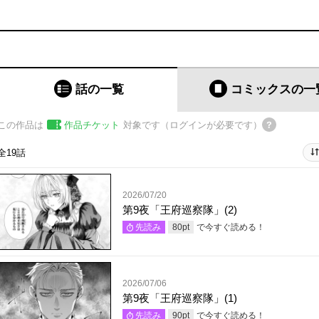
話の一覧
コミックス
の一
この作品は
作品チケット
対象です（ログインが必要です）
全19話
2026/07/20
第9夜「王府巡察隊」(2)
で今すぐ読める！
先読み
80
pt
2026/07/06
第9夜「王府巡察隊」(1)
で今すぐ読める！
先読み
90
pt