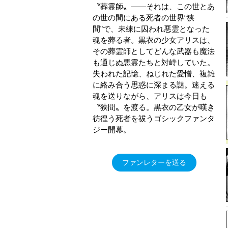
〝葬霊師〟――それは、この世とあ
の世の間にある死者の世界“狭
間”で、未練に囚われ悪霊となった
魂を葬る者。黒衣の少女アリスは、
その葬霊師としてどんな武器も魔法
も通じぬ悪霊たちと対峙していた。
失われた記憶、ねじれた愛憎、複雑
に絡み合う思惑に深まる謎。迷える
魂を送りながら、アリスは今日も
〝狭間〟を渡る。黒衣の乙女が嘆き
彷徨う死者を祓うゴシックファンタ
ジー開幕。
ファンレターを送る