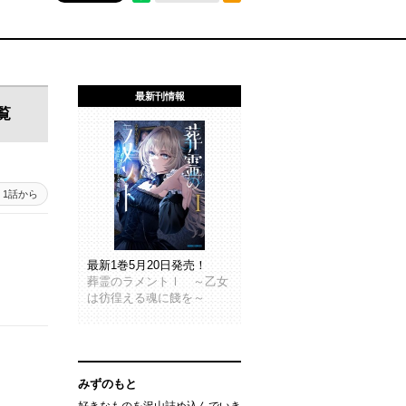
最新刊情報
覧
1話から
最新1巻5月20日発売！
葬霊のラメントⅠ ～乙女
は彷徨える魂に餞を～
みずのもと
好きなものを沢山詰め込んでいき