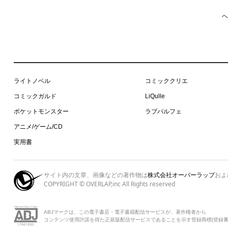
ヘ
ライトノベル
コミッククリエ
コミックガルド
LiQulle
ポケットモンスター
ラブパルフェ
アニメ/ゲーム/CD
実用書
サイト内の文章、画像などの著作物は
株式会社オーバーラップ
およ
COPYRIGHT © OVERLAP,inc All Rights reserved
ABJマークは、この電子書店・電子書籍配信サービスが、著作権者から
コンテンツ使用許諾を得た正規版配信サービスであることを示す登録商標(登録番号 