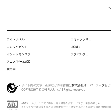
ヘ
ライトノベル
コミッククリエ
コミックガルド
LiQulle
ポケットモンスター
ラブパルフェ
アニメ/ゲーム/CD
実用書
サイト内の文章、画像などの著作物は
株式会社オーバーラップ
およ
COPYRIGHT © OVERLAP,inc All Rights reserved
ABJマークは、この電子書店・電子書籍配信サービスが、著作権者から
コンテンツ使用許諾を得た正規版配信サービスであることを示す登録商標(登録番号 