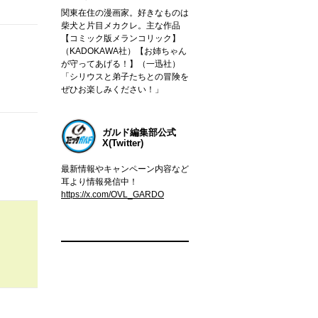
関東在住の漫画家。好きなものは
柴犬と片目メカクレ。主な作品
【コミック版メランコリック】
（KADOKAWA社）【お姉ちゃん
が守ってあげる！】（一迅社）
「シリウスと弟子たちとの冒険を
ぜひお楽しみください！」
ガルド編集部公式
X(Twitter)
最新情報やキャンペーン内容など
耳より情報発信中！
https://x.com/OVL_GARDO