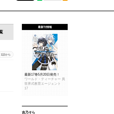
最新刊情報
覧
1話から
最新17巻5月20日発売！
ワールド・ティーチャー 異
世界式教育エージェント
17
吉乃そら