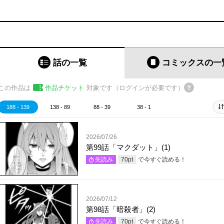
話の一覧
コミックス
の一
この作品は
作品チケット
対象です（ログインが必要です）
188 - 139
138 - 89
88 - 39
38 - 1
2026/07/26
第99話「マクダット」(1)
で今すぐ読める！
先読み
70
pt
2026/07/12
第98話「暗殺者」(2)
で今すぐ読める！
先読み
70
pt