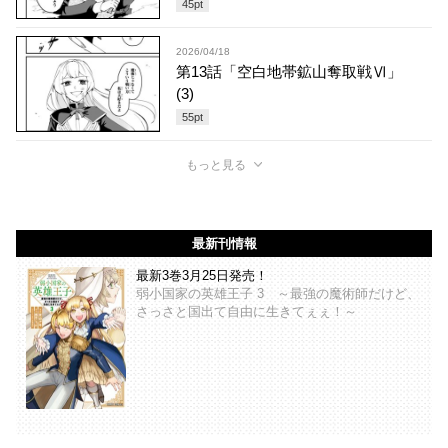
45
pt
2026/04/18
第13話「空白地帯鉱山奪取戦Ⅵ」
(3)
55
pt
もっと見る
最新刊情報
最新3巻3月25日発売！
弱小国家の英雄王子 3 ～最強の魔術師だけど、
さっさと国出て自由に生きてぇぇ！～