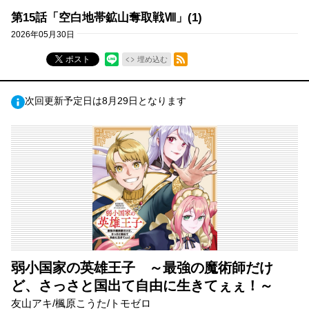
第15話「空白地帯鉱山奪取戦Ⅷ」(1)
2026年05月30日
RSSフィード
ポスト
埋め込む
次回更新予定日は8月29日となります
弱小国家の英雄王子 ～最強の魔術師だけ
ど、さっさと国出て自由に生きてぇぇ！～
友山アキ/楓原こうた/トモゼロ