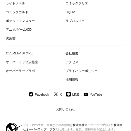
ライトノベル
コミッククリエ
コミックガルド
LiQulle
ポケットモンスター
ラブパルフェ
アニメ/ゲーム/CD
実用書
OVERLAP STORE
会社概要
オーバーラップ広報室
アクセス
オーバーラップラボ
プライバシーポリシー
採用情報
Facebook
X
LINE
YouTube
お問い合わせ
サイト内の文章、画像などの著作物は
株式会社オーバーラップ
および
株式会
社オーバーラップ・プラス
に属します。複製、無断転載を禁止します。