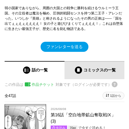
弱小国家でありながら、周囲の大国との戦争に勝利を続けるウルミーラ王
国。その立役者は魔法を極め、圧倒的戦闘センスを持つ第二王子・アレンだ
った。いつしか『英雄』と称されるようになったその男の正体は――「国を
出てぇぇえぇええええ！ 女の子と遊びびまくりてぇえええ！」これは自堕落
に生きたい最強王子が、歴史に名を刻む物語である。
ファンレターを送る
話の一覧
コミックス
の一覧
この作品は
作品チケット
対象です（ログインが必要です）
全47話
1話から
2026/08/08
第16話「空白地帯鉱山奪取戦Ⅸ」
(3)
で今すぐ読める！
先読み
70
pt