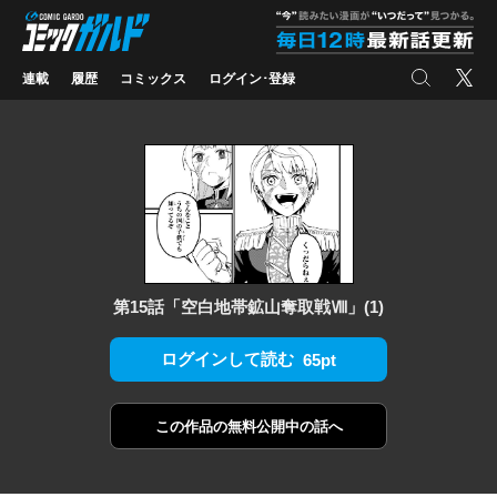
コミックガルド
"
検索
X
連載
履歴
コミックス
ログイン･登録
第15話「空白地帯鉱山奪取戦Ⅷ」(1)
ログインして読む
65pt
この作品の
無料公開中の話へ