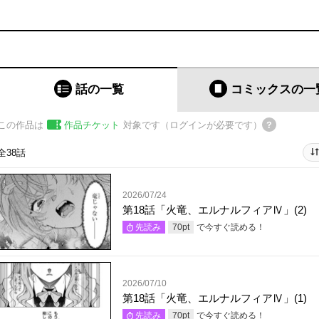
話の一覧
コミックス
の一
この作品は
作品チケット
対象です（ログインが必要です）
全38話
2026/07/24
第18話「火竜、エルナルフィアⅣ」(2)
で今すぐ読める！
先読み
70
pt
2026/07/10
第18話「火竜、エルナルフィアⅣ」(1)
で今すぐ読める！
先読み
70
pt