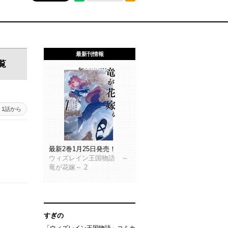
最新刊情報
覧
1話から
最新2巻1月25日発売！
ウィズレイン王国物語 ～
竜が花嫁～ 2
すぎの
「ウィズレイン王国物語」コミカ