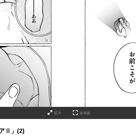
拡大
全画面
Ⅱ」(2)