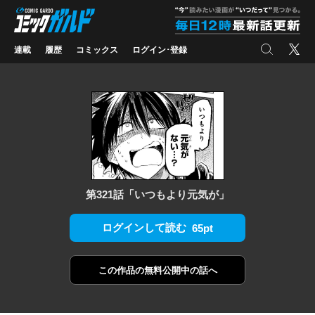
コミックガルド
"
検索
X
連載
履歴
コミックス
ログイン･登録
第321話「いつもより元気が」
ログインして読む
65pt
この作品の
無料公開中の話へ