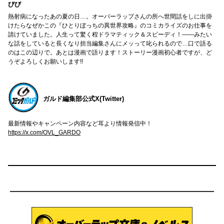
びび
熱射病になったあの夏の日…。オーバーラップさんの所へ世間話をしに出掛
けたらなぜかこの『ひとりぼっちの異世界攻略』のコミカライズのお仕事を
請けていました。人生って驚く程ドラマティック＆スピーディ！――みたい
な話をしていると長くなり担当編集さんにメッって叱られるので…口で語る
のはこの辺りで。あとは漫画で語ります！ストーリー漫画初心者ですが、ど
うぞよろしくお願いします!!
ガルド編集部公式X(Twitter)
最新情報やキャンペーン内容など耳より情報発信中！
https://x.com/OVL_GARDO