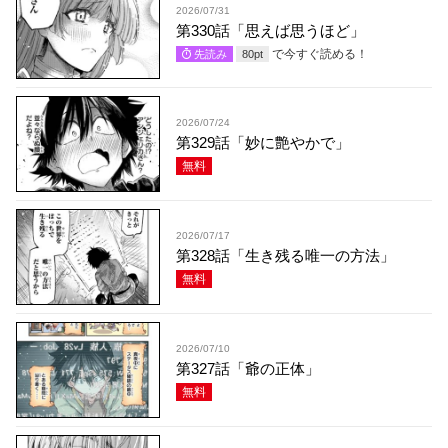
2026/07/31
第330話「思えば思うほど」
で今すぐ読める！
先読み
80
pt
2026/07/24
第329話「妙に艶やかで」
無料
2026/07/17
第328話「生き残る唯一の方法」
無料
2026/07/10
第327話「爺の正体」
無料