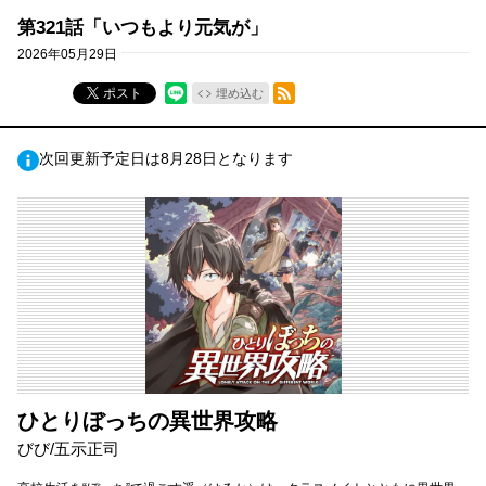
第321話「いつもより元気が」
2026年05月29日
RSSフィード
ポスト
埋め込む
次回更新予定日は8月28日となります
ひとりぼっちの異世界攻略
びび/五示正司