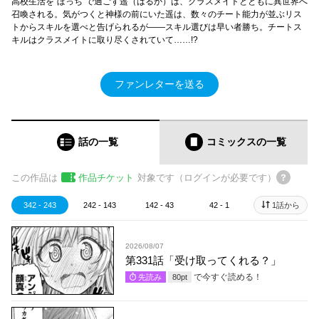
高校生活を“ぼっち”で過ごす遥（はるか）は、クラスメイトとともに異世界へ
召喚される。気がつくと神様の前にいた遥は、数々のチート能力が並ぶリス
トからスキルを選べと告げられるが――スキル選びは早い者勝ち。チートス
キルはクラスメイトに取り尽くされていて……!?
ファンレターを送る
話の一覧
コミックス
の一覧
この作品は
作品チケット
対象です（ログインが必要です）
342 - 243
242 - 143
142 - 43
42 - 1
1話から
2026/08/07
第331話「受け取ってくれる？」
で今すぐ読める！
先読み
80
pt