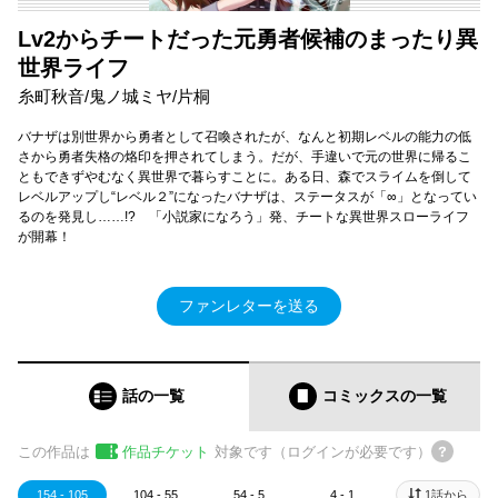
Lv2からチートだった元勇者候補のまったり異
世界ライフ
糸町秋音/鬼ノ城ミヤ/片桐
バナザは別世界から勇者として召喚されたが、なんと初期レベルの能力の低
さから勇者失格の烙印を押されてしまう。だが、手違いで元の世界に帰るこ
ともできずやむなく異世界で暮らすことに。ある日、森でスライムを倒して
レベルアップし“レベル２”になったバナザは、ステータスが「∞」となってい
るのを発見し……!? 「小説家になろう」発、チートな異世界スローライフ
が開幕！
ファンレターを送る
話の一覧
コミックス
の一覧
この作品は
作品チケット
対象です（ログインが必要です）
154 - 105
104 - 55
54 - 5
4 - 1
1話から