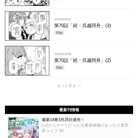
2026/03/20
第70話「続・呉越同舟」(3)
55
pt
2026/03/06
第70話「続・呉越同舟」(2)
55
pt
もっと見る
最新刊情報
最新14巻3月25日発売！
Lv2からチートだった元勇者候補のまったり異世
界ライフ 14