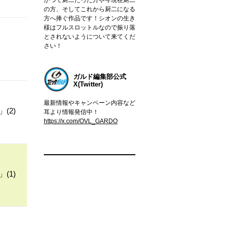
の方、そしてこれから厨二になる
方へ捧ぐ作品です！シオンの生き
様はフルスロットルなので振り落
とされないようについて来てくだ
さい！
ガルド編集部公式
X(Twitter)
最新情報やキャンペーン内容など
(2)
耳より情報発信中！
https://x.com/OVL_GARDO
(1)