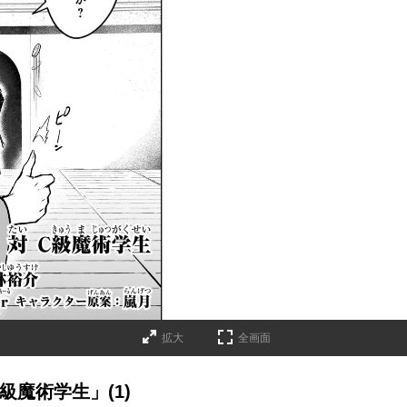
拡大
全画面
級魔術学生」(1)