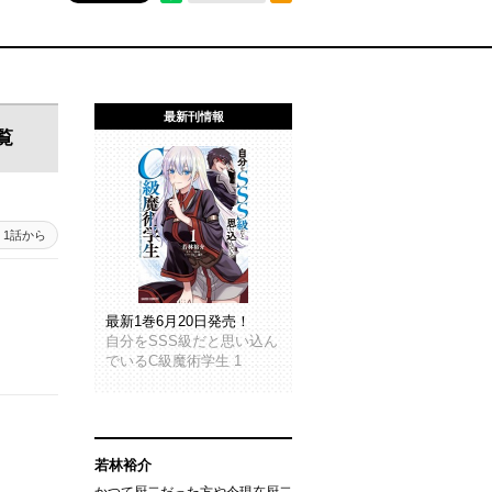
最新刊情報
覧
1話から
最新1巻6月20日発売！
自分をSSS級だと思い込ん
でいるC級魔術学生 1
若林裕介
かつて厨二だった方や今現在厨二