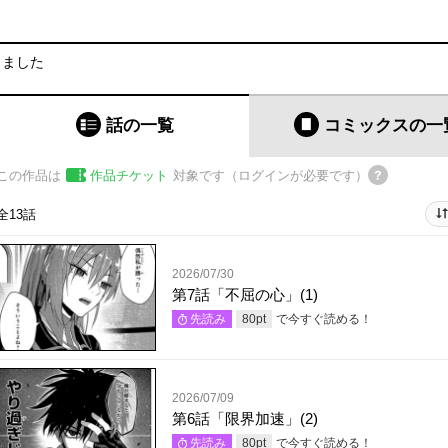
りました
話の一覧
コミックス
の一
この作品は
作品チケット
対象です（ログインが必要です）
全13話
2026/07/30
第7話「不屈の心」(1)
で今すぐ読める！
先読み
80
pt
2026/07/09
第6話「限界加速」(2)
で今すぐ読める！
先読み
80
pt