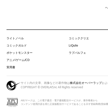
ヘ
ライトノベル
コミッククリエ
コミックガルド
LiQulle
ポケットモンスター
ラブパルフェ
アニメ/ゲーム/CD
実用書
サイト内の文章、画像などの著作物は
株式会社オーバーラップ
およ
COPYRIGHT © OVERLAP,inc All Rights reserved
ABJマークは、この電子書店・電子書籍配信サービスが、著作権者から
コンテンツ使用許諾を得た正規版配信サービスであることを示す登録商標(登録番号 