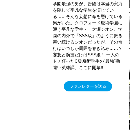
学園最強の男が、普段は本当の実力
を隠して平凡な学生を演じてい
る……そんな妄想に命を懸けている
男がいた。クロフォード魔術学園に
通う平凡な学生・一之瀬シオン。学
園の内外で「SSS級」のように振る
舞い続けるシオンだったが、その奇
行はいつしか周囲を巻き込み……？
妄想と演技だけはSSS級！ 一人の
トチ狂ったC級魔術学生の"最強"勘
違い英雄譚、ここに開幕!!
ファンレターを送る