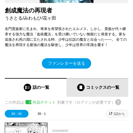
創成魔法の再現者
うさとる/みわもひ/花ヶ田
名門貴族家に生まれ、将来を有望視されたエルメス。しかし、貴族が代々継
承する強力な魔法「血統魔法」を受け継いでいない無能だと発覚する。家を
追放され死の淵に立たされる時、少年は伝説の魔女と出会った――。 全ての
魔法を再現する最強の魔法を駆使し、少年は世界の常識を覆す！
ファンレターを送る
話の一覧
コミックス
の一覧
この作品は
作品チケット
対象です（ログインが必要です）
89 - 40
39 - 1
1話から
2026/08/05