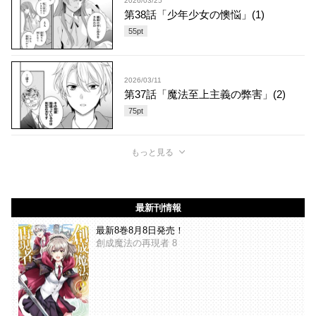
2026/03/25
第38話「少年少女の懊悩」(1)
55
pt
2026/03/11
第37話「魔法至上主義の弊害」(2)
75
pt
もっと見る
最新刊情報
最新8巻8月8日発売！
創成魔法の再現者 8