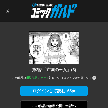
コミックガルド
索
X
第2話「亡国の王女」(3)
この作品は
作品チケット
対象です（ログインが必要です）
65pt
ログインして読む
この作品の
無料公開中の話へ