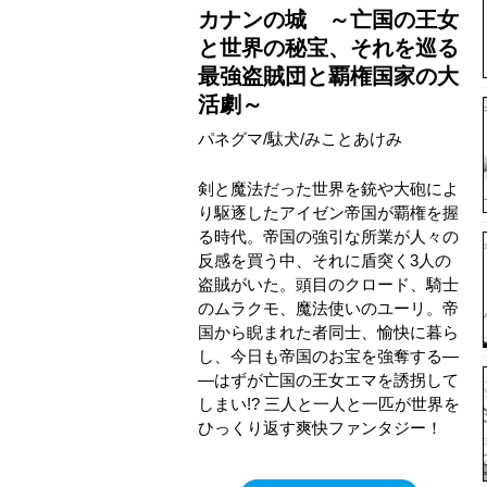
カナンの城 ～亡国の王女
と世界の秘宝、それを巡る
最強盗賊団と覇権国家の大
活劇～
パネグマ/駄犬/みことあけみ
剣と魔法だった世界を銃や大砲によ
り駆逐したアイゼン帝国が覇権を握
る時代。帝国の強引な所業が人々の
反感を買う中、それに盾突く3人の
盗賊がいた。頭目のクロード、騎士
のムラクモ、魔法使いのユーリ。帝
国から睨まれた者同士、愉快に暮ら
し、今日も帝国のお宝を強奪する―
―はずが亡国の王女エマを誘拐して
しまい!? 三人と一人と一匹が世界を
ひっくり返す爽快ファンタジー！