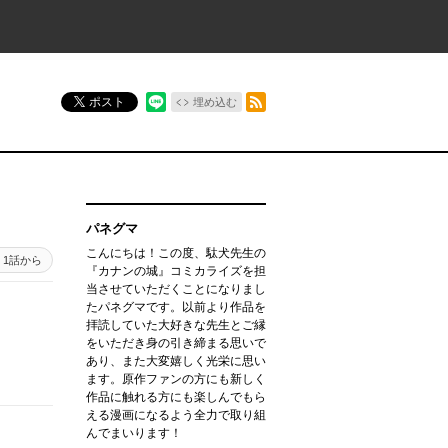
RSSフィード
ポスト
埋め込む
パネグマ
こんにちは！この度、駄犬先生の
1話から
『カナンの城』コミカライズを担
当させていただくことになりまし
たパネグマです。以前より作品を
拝読していた大好きな先生とご縁
をいただき身の引き締まる思いで
あり、また大変嬉しく光栄に思い
ます。原作ファンの方にも新しく
作品に触れる方にも楽しんでもら
える漫画になるよう全力で取り組
んでまいります！