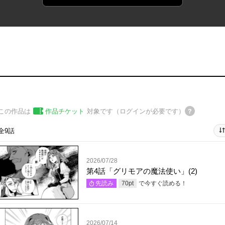
この作品は
作品チケット
対象です（ログインが必要です）
全9話
2026/07/28
第4話「グリモアの魔法使い」(2)
で今すぐ読める！
先読み
70
pt
2026/07/14