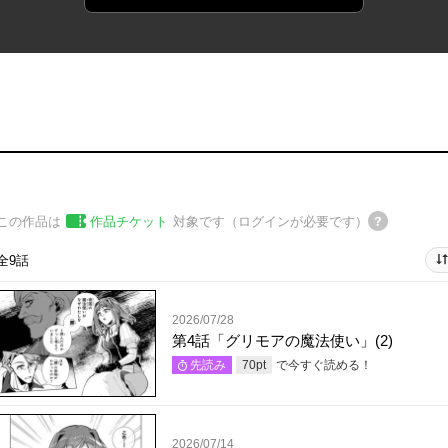
この作品は
作品チケット
対象です（ログインが必要です）
全9話
2026/07/28
第4話「グリモアの魔法使い」(2)
で今すぐ読める！
先読み
70
pt
2026/07/14