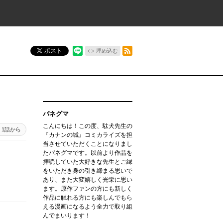
RSSフィード
ポスト
埋め込む
パネグマ
こんにちは！この度、駄犬先生の
1話から
『カナンの城』コミカライズを担
当させていただくことになりまし
たパネグマです。以前より作品を
拝読していた大好きな先生とご縁
をいただき身の引き締まる思いで
あり、また大変嬉しく光栄に思い
ます。原作ファンの方にも新しく
作品に触れる方にも楽しんでもら
える漫画になるよう全力で取り組
んでまいります！