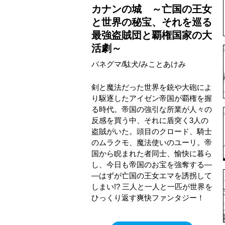
カナンの城 ～亡国の王女
と世界の秘宝、それを巡る
最強盗賊団と覇権国家の大
活劇～
パネグマ/駄犬/みことあけみ
剣と魔法だった世界を銃や大砲によ
り駆逐したアイゼン帝国が覇権を握
る時代。帝国の強引な所業が人々の
反感を買う中、それに盾突く3人の
盗賊がいた。頭目のクロード、騎士
のムラクモ、魔法使いのユーリ。帝
国から睨まれた者同士、愉快に暮ら
し、今日も帝国のお宝を強奪する―
―はずが亡国の王女エマを誘拐して
しまい!? 三人と一人と一匹が世界を
ひっくり返す爽快ファンタジー！