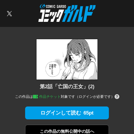
コミックガルド
索
X
第2話「亡国の王女」(2)
この作品は
作品チケット
対象です（ログインが必要です）
65pt
ログインして読む
この作品の
無料公開中の話へ