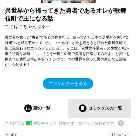
異世界から帰ってきた勇者であるオレが歌舞
伎町で王になる話
でこぼこちゃんぷるー
異世界を救った“勇者”である救世勇司は、戻ってきた日本で居場所を失い“負
け組”へと成り下がっていた。いっそのこと命を絶とうと訪れた歌舞伎町で、
彼は風変わりなコンカフェと出会う。そこは「異世界帰還者」の少女たちが
働く特別な場所――。 「もう一度この街で勇者を目指してみろよ」と背中を
押された勇司は再起を誓う！ かつて一つの世界を救った男の新たなる冒険
が、今始まる！
ファンレターを送る
話の一覧
コミックス
の一覧
この作品は
作品チケット
対象です（ログインが必要です）
全19話
1話から